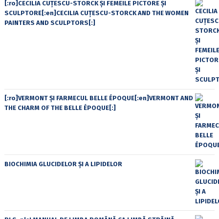
[:ro]CECILIA CUŢESCU-STORCK ŞI FEMEILE PICTORE ŞI
SCULPTORE[:en]CECILIA CUŢESCU-STORCK AND THE WOMEN
PAINTERS AND SCULPTORS[:]
[:ro]VERMONT ȘI FARMECUL BELLE ÉPOQUE[:en]VERMONT AND
THE CHARM OF THE BELLE ÉPOQUE[:]
BIOCHIMIA GLUCIDELOR ȘI A LIPIDELOR