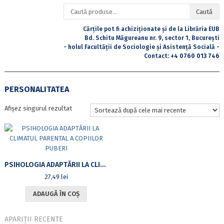
Caută
Caută
după:
Cărțile pot fi achiziționate și de la Librăria EUB
Bd. Schitu Măgureanu nr. 9, sector 1, București
- holul Facultății de Sociologie și Asistență Socială -
Contact:
+4 0760 013 746
PERSONALITATEA
Afișez singurul rezultat
PSIHOLOGIA ADAPTĂRII LA CLIMATUL PARENTAL A COPIILOR PUBERI
27,49
lei
ADAUGĂ ÎN COȘ
APARIȚII RECENTE