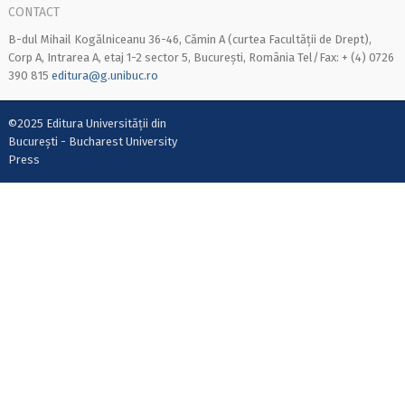
CONTACT
B-dul Mihail Kogălniceanu 36-46, Cămin A (curtea Facultății de Drept),
Corp A, Intrarea A, etaj 1-2 sector 5, București, România Tel/Fax: + (4) 0726
390 815
editura@g.unibuc.ro
©2025 Editura Universității din
București - Bucharest University
Press