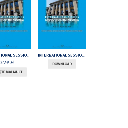
INTERNATIONAL SESSION OF SCIENTIFIC COMMUNICATIONS – BUCHAREST, MARCH 24TH, 2017 – THE ROLE OF PHYSICAL EDUCATION AND SPORT IN PROMOTING A HEALTHY LIFESTYLE
INTERNATIONAL SESSION OF SCIENTIFIC COMMUNICATIONS – BUCHAREST, MARCH 24TH, 2017 –
27,49
lei
DOWNLOAD
ȘTE MAI MULT