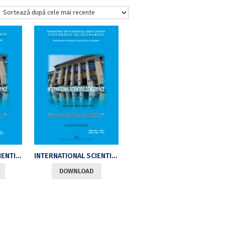
INTERNATIONAL SCIENTIFIC CONFERENCE “EDUCATION, SPORT AND HEALTH“, BUCHAREST, MARCH 22ND, 2019. JOURNAL OF ABSTRACTS
INTERNATIONAL SCIENTIFIC CONFERENCE “EDUCATION, SPORT AND HEALTH“, BUCHAREST, MARCH 23RD, 2018. JOURNAL OF ABSTRACTS
DOWNLOAD