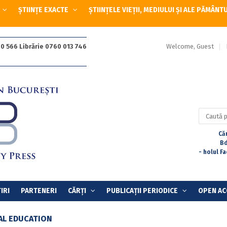
ȘTIINȚE EXACTE
ȘTIINȚELE VIEȚII, MEDIULUI ȘI ALE PĂMÂNT
Welcome, Guest
0 566 Librărie 0760 013 746
Caută
după:
Căr
Bd
- holul F
IRI
PARTENERI
CĂRȚI
PUBLICAȚII PERIODICE
OPEN AC
AL EDUCATION