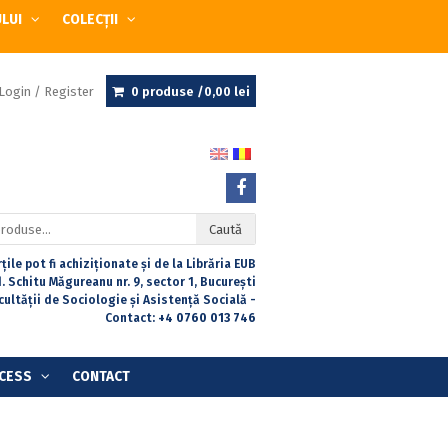
ULUI
COLECȚII
Login / Register
0 produse /
0,00
lei
Caută
țile pot fi achiziționate și de la Librăria EUB
. Schitu Măgureanu nr. 9, sector 1, București
acultății de Sociologie și Asistență Socială -
Contact:
+4 0760 013 746
CESS
CONTACT