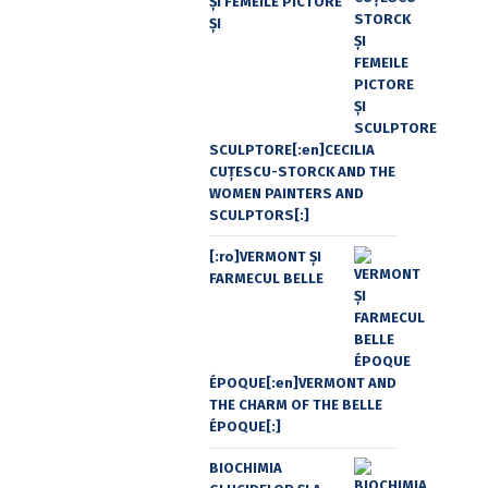
ŞI FEMEILE PICTORE
ŞI
SCULPTORE[:en]CECILIA
CUŢESCU-STORCK AND THE
WOMEN PAINTERS AND
SCULPTORS[:]
[:ro]VERMONT ȘI
FARMECUL BELLE
ÉPOQUE[:en]VERMONT AND
THE CHARM OF THE BELLE
ÉPOQUE[:]
BIOCHIMIA