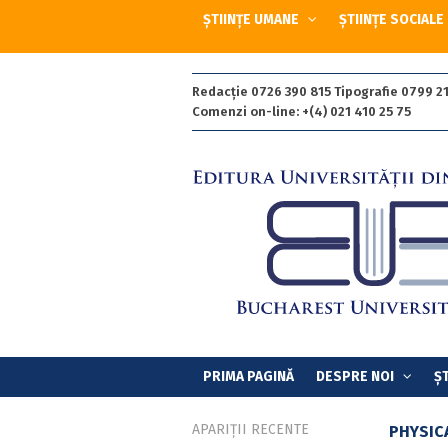
ȘTIINȚE UMANE
ȘTIINȚE SOCIALE
Redacție 0726 390 815 Tipografie 0799 21
Comenzi on-line: +(4) 021 410 25 75
PRIMA PAGINĂ
DESPRE NOI
ȘT
APARIȚII RECENTE
PHYSIC