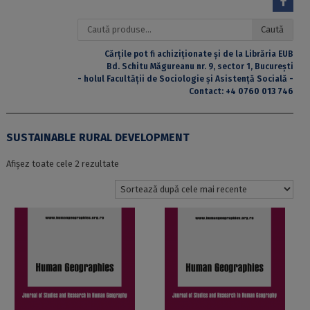
Caută
Caută
după:
Cărțile pot fi achiziționate și de la Librăria EUB
Bd. Schitu Măgureanu nr. 9, sector 1, București
- holul Facultății de Sociologie și Asistență Socială -
Contact:
+4 0760 013 746
SUSTAINABLE RURAL DEVELOPMENT
Sortat
Afișez toate cele 2 rezultate
după
cele
mai
recente