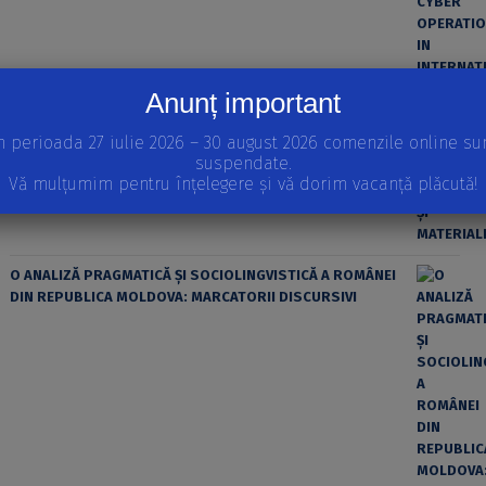
Anunț important
n perioada 27 iulie 2026 – 30 august 2026 comenzile online su
ȘTIINȚA MODERNĂ ȘI MATERIALISMUL
suspendate.
Vă mulțumim pentru înțelegere și vă dorim vacanță plăcută!
O ANALIZĂ PRAGMATICĂ ȘI SOCIOLINGVISTICĂ A ROMÂNEI
DIN REPUBLICA MOLDOVA: MARCATORII DISCURSIVI