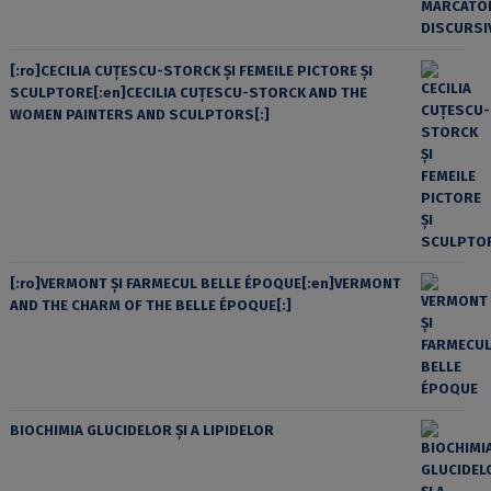
[:ro]CECILIA CUŢESCU-STORCK ŞI FEMEILE PICTORE ŞI
SCULPTORE[:en]CECILIA CUŢESCU-STORCK AND THE
WOMEN PAINTERS AND SCULPTORS[:]
[:ro]VERMONT ȘI FARMECUL BELLE ÉPOQUE[:en]VERMONT
AND THE CHARM OF THE BELLE ÉPOQUE[:]
BIOCHIMIA GLUCIDELOR ȘI A LIPIDELOR