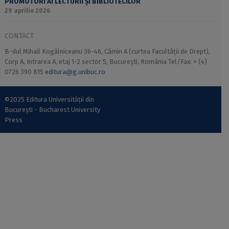
PROMOTORI AI LECTURII ȘI BIBLIOTECILOR
29 aprilie 2026
CONTACT
B-dul Mihail Kogălniceanu 36-46, Cămin A (curtea Facultății de Drept),
Corp A, Intrarea A, etaj 1-2 sector 5, București, România Tel/Fax: + (4)
0726 390 815
editura@g.unibuc.ro
©2025 Editura Universității din
București - Bucharest University
Press