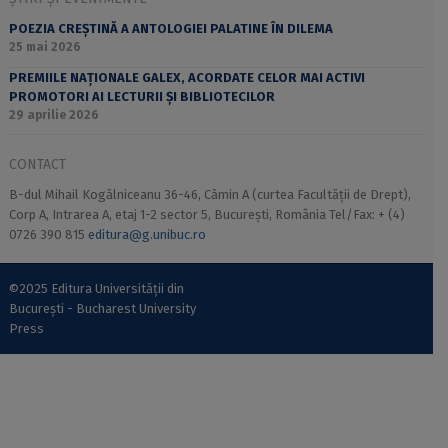
POEZIA CREȘTINĂ A ANTOLOGIEI PALATINE ÎN DILEMA
25 mai 2026
PREMIILE NAȚIONALE GALEX, ACORDATE CELOR MAI ACTIVI
PROMOTORI AI LECTURII ȘI BIBLIOTECILOR
29 aprilie 2026
CONTACT
B-dul Mihail Kogălniceanu 36-46, Cămin A (curtea Facultății de Drept),
Corp A, Intrarea A, etaj 1-2 sector 5, București, România Tel/Fax: + (4)
0726 390 815
editura@g.unibuc.ro
©2025 Editura Universității din
București - Bucharest University
Press