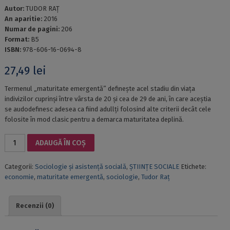
Autor:
TUDOR RAŢ
An aparitie:
2016
Numar de pagini:
206
Format:
B5
ISBN:
978-606-16-0694-8
27,49
lei
Termenul „maturitate emergentă” defineşte acel stadiu din viaţa
indivizilor cuprinşi între vârsta de 20 şi cea de 29 de ani, în care aceştia
se audodefinesc adesea ca fiind adullţi folosind alte criterii decât cele
folosite în mod clasic pentru a demarca maturitatea deplină.
Cantitate
ADAUGĂ ÎN COȘ
FENOMENUL
MATURITATII
Categorii:
Sociologie și asistență socială
,
ȘTIINȚE SOCIALE
Etichete:
EMERGENTE
economie
,
maturitate emergentă
,
sociologie
,
Tudor Raţ
ÎN
ROMÂNIA
Recenzii (0)