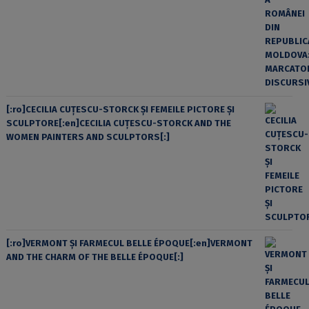
[:ro]CECILIA CUŢESCU-STORCK ŞI FEMEILE PICTORE ŞI
SCULPTORE[:en]CECILIA CUŢESCU-STORCK AND THE
WOMEN PAINTERS AND SCULPTORS[:]
[:ro]VERMONT ȘI FARMECUL BELLE ÉPOQUE[:en]VERMONT
AND THE CHARM OF THE BELLE ÉPOQUE[:]