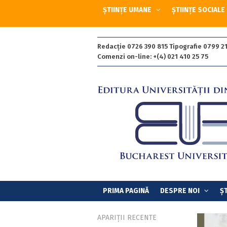
ȘTIINȚE UMANE
ȘTIINȚE SOCIALE
Redacție 0726 390 815 Tipografie 0799 21
Comenzi on-line: +(4) 021 410 25 75
PRIMA PAGINĂ
DESPRE NOI
ȘT
APARIȚII RECENTE