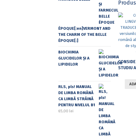
Produs
ÉPOQUE[:en]VERMONT AND
THE CHARM OF THE BELLE
ÉPOQUE[:]
BIOCHIMIA
GLUCIDELOR ȘI A
LIPIDELOR
STUDIU AL VERSIUNILOR ÎN PORTUGHEZĂ 
ADA
RLS, pls! MANUAL
DE LIMBA ROMÂNĂ
CA LIMBĂ STRĂINĂ
PENTRU NIVELUL B1
65,00
lei