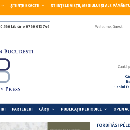
ȘTIINȚE EXACTE
ȘTIINȚELE VIEȚII, MEDIULUI ȘI ALE PĂMÂNT
Welcome, Guest
0 566 Librărie 0760 013 746
Caută
după:
Căr
Bd
- holul F
IRI
PARTENERI
CĂRȚI
PUBLICAȚII PERIODICE
OPEN AC
FORDÍTÁSI PÉL