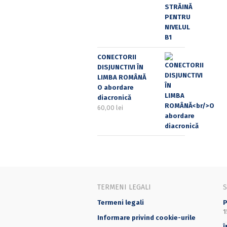
CONECTORII
DISJUNCTIVI ÎN
LIMBA ROMÂNĂ
O abordare
diacronică
60,00
lei
TERMENI LEGALI
Termeni legali
P
1
Informare privind cookie-urile