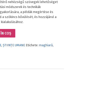
eltérő nehézségű szövegek lehetőséget
ítási módszerek és technikák
yakorlására, a példák megértése és
ti a szókincs bővülését, és hozzájárul a
 kialakulásához.
ÎN COȘ
E
,
ȘTIINȚE UMANE
Etichete:
maghiară
,