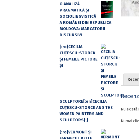
O ANALIZĂ
PRAGMATICĂ ȘI
SOCIOLINGVISTICĂ
A ROMÂNEI DIN REPUBLICA
MOLDOVA: MARCATORII
DISCURSIVI
[:ro]CECILIA
CUŢESCU-STORCK
ŞI FEMEILE PICTORE
ŞI
Recenz
Recenzi
SCULPTORE[:en]CECILIA
CUŢESCU-STORCK AND THE
Nu există 
WOMEN PAINTERS AND
SCULPTORS[:]
Numai clie
[:ro]VERMONT ȘI
FARMECUL BELLE