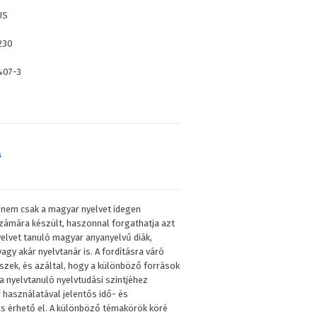
US
230
407-3
s
r nem csak a magyar nyelvet idegen
számára készült, haszonnal forgathatja azt
elvet tanuló magyar anyanyelvű diák,
agy akár nyelvtanár is. A fordításra váró
zek, és azáltal, hogy a különböző források
a nyelvtanuló nyelvtudási szintjéhez
r használatával jelentős idő- és
s érhető el. A különböző témakörök köré