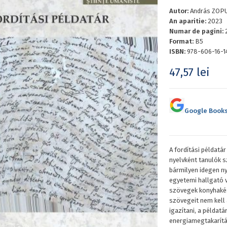
Autor:
András ZOP
An aparitie:
2023
Numar de pagini:
Format:
B5
ISBN:
978-606-16-1
47,57
lei
Google Book
A fordítási példatá
nyelvként tanulók 
bármilyen idegen ny
egyetemi hallgató v
szövegek konyhakés
szövegeit nem kell 
igazítani, a példatá
energiamegtakarítá