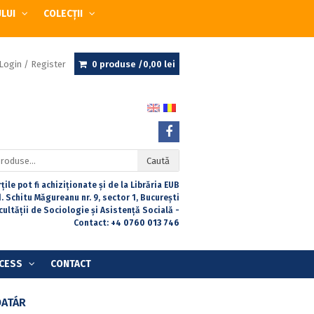
ULUI
COLECȚII
Login / Register
0 produse /
0,00
lei
Caută
țile pot fi achiziționate și de la Librăria EUB
. Schitu Măgureanu nr. 9, sector 1, București
acultății de Sociologie și Asistență Socială -
Contact:
+4 0760 013 746
CESS
CONTACT
DATÁR