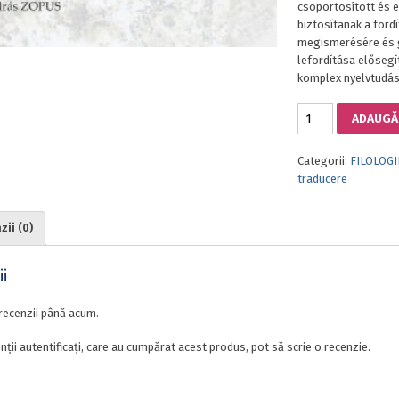
csoportosított és 
biztosítanak a ford
megismerésére és g
lefordítása elősegí
komplex nyelvtudás
Cantitate
ADAUGĂ 
FORDÍTÁSI
PÉLDATÁR
Categorii:
FILOLOGI
traducere
ii (0)
i
recenzii până acum.
nții autentificați, care au cumpărat acest produs, pot să scrie o recenzie.