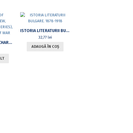
ISTORIA LITERATURII BULGARE. 1878-1918
32,77
lei
UNIVERSITY OF BUCHAREST REVIEW, VOL.XIII (VOL.I NEW SERIES), NO.2, 2011. TALES OF WAR
ADAUGĂ ÎN COȘ
ULT