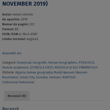
NOVEMBER 2019)
Autor:
volum colectiv
An aparitie:
2019
Numar de pagini:
222
Format:
B5
ISSN; ISSN-L:
1843-6587
Limba textului:
engleză
disponibil aici
Categorii:
Download
,
Geografie
,
Human Geographies
,
PERIODICE
,
Reviste academice
,
ȘTIINȚELE VIEȚII, MEDIULUI ȘI ALE PĂMÂNTULUI
Etichete:
Algeria
,
human geography
,
Munții Apuseni (Apuseni
Mountains)
,
Smart City
,
Somalia
,
Vietnam
,
WARTEGS
(Indonezia/Indonesia)
Recenzii (0)
Recenzii