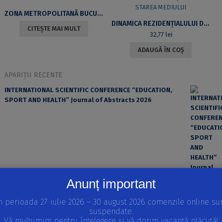
ZONA METROPOLITANĂ BUCUREȘTI. GEOGRAFIA AGRICULTURII PRIN UTILIZAREA TEHNICILOR GIS
DINAMICA REZIDENȚIALULUI DIN ZONA METROPOLITANĂ A MUNICIPIULUI BUCUREȘTI ȘI EVALUAREA PROIECȚIEI EI ÎN STAREA MEDIULUI
CITEȘTE MAI MULT
32,77
lei
ADAUGĂ ÎN COȘ
APARIȚII RECENTE
INTERNATIONAL SCIENTIFIC CONFERENCE “EDUCATION,
SPORT AND HEALTH” Journal of Abstracts 2026
Anunț important
n perioada 27 iulie 2026 – 30 august 2026 comenzile online su
suspendate.
EROAREA ȘI FACTORUL UMAN ÎN PRACTICA MEDICALĂ
Vă mulțumim pentru înțelegere și vă dorim vacanță plăcută!