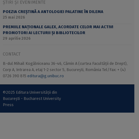
ȘTIRI ȘI EVENIMENTE
POEZIA CREȘTINĂ A ANTOLOGIEI PALATINE ÎN DILEMA
25 mai 2026
PREMIILE NAȚIONALE GALEX, ACORDATE CELOR MAI ACTIVI
PROMOTORI AI LECTURII ȘI BIBLIOTECILOR
29 aprilie 2026
CONTACT
B-dul Mihail Kogălniceanu 36-46, Cămin A (curtea Facultății de Drept),
Corp A, Intrarea A, etaj 1-2 sector 5, București, România Tel/Fax: + (4)
0726 390 815
editura@g.unibuc.ro
©2025 Editura Universității din
București - Bucharest University
Press