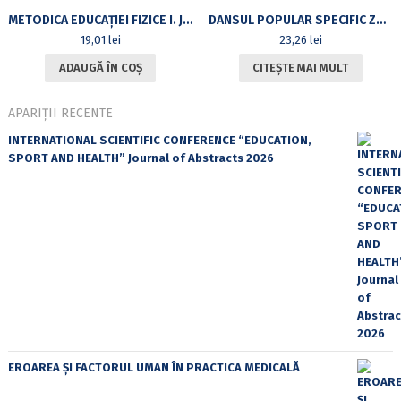
METODICA EDUCAȚIEI FIZICE I. JOCURILE DE MIȘCARE, MIJLOC AL EDUCAȚIEI FIZICE
DANSUL POPULAR SPECIFIC ZONELOR ETNOGRAFICE. ÎNDRUMAR METODIC
19,01
lei
23,26
lei
ADAUGĂ ÎN COȘ
CITEȘTE MAI MULT
APARIȚII RECENTE
INTERNATIONAL SCIENTIFIC CONFERENCE “EDUCATION,
SPORT AND HEALTH” Journal of Abstracts 2026
EROAREA ȘI FACTORUL UMAN ÎN PRACTICA MEDICALĂ