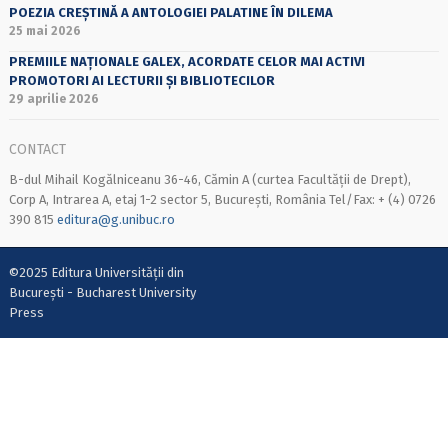
POEZIA CREȘTINĂ A ANTOLOGIEI PALATINE ÎN DILEMA
25 mai 2026
PREMIILE NAȚIONALE GALEX, ACORDATE CELOR MAI ACTIVI
PROMOTORI AI LECTURII ȘI BIBLIOTECILOR
29 aprilie 2026
CONTACT
B-dul Mihail Kogălniceanu 36-46, Cămin A (curtea Facultății de Drept),
Corp A, Intrarea A, etaj 1-2 sector 5, București, România Tel/Fax: + (4) 0726
390 815
editura@g.unibuc.ro
©2025 Editura Universității din
București - Bucharest University
Press