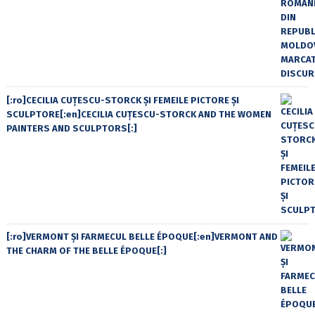
[:ro]CECILIA CUŢESCU-STORCK ŞI FEMEILE PICTORE ŞI
SCULPTORE[:en]CECILIA CUŢESCU-STORCK AND THE WOMEN
PAINTERS AND SCULPTORS[:]
[:ro]VERMONT ȘI FARMECUL BELLE ÉPOQUE[:en]VERMONT AND
THE CHARM OF THE BELLE ÉPOQUE[:]