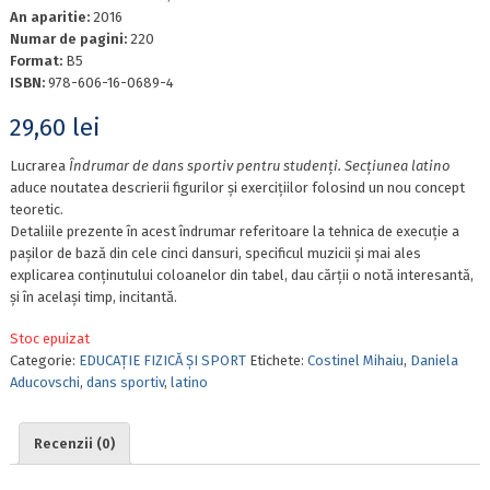
An aparitie:
2016
Numar de pagini:
220
Format:
B5
ISBN:
978-606-16-0689-4
29,60
lei
Lucrarea
Îndrumar de dans sportiv pentru studenți. Secțiunea latino
aduce noutatea descrierii figurilor și exercițiilor folosind un nou concept
teoretic.
Detaliile prezente în acest îndrumar referitoare la tehnica de execuție a
pașilor de bază din cele cinci dansuri, specificul muzicii și mai ales
explicarea conținutului coloanelor din tabel, dau cărții o notă interesantă,
și în același timp, incitantă.
Stoc epuizat
Categorie:
EDUCAȚIE FIZICĂ ȘI SPORT
Etichete:
Costinel Mihaiu
,
Daniela
Aducovschi
,
dans sportiv
,
latino
Recenzii (0)