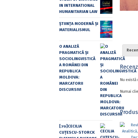
IN INTERNATIONAL
HUMANITARIAN LAW
ȘTIINȚA MODERNĂ ȘI
MATERIALISMUL
O ANALIZĂ
Recenz
PRAGMATICĂ ȘI
SOCIOLINGVISTICĂ
A ROMÂNEI DIN
Recenzi
REPUBLICA
MOLDOVA:
Nu există 
MARCATORII
DISCURSIVI
Numai clie
Produs
[:ro]CECILIA
CUŢESCU-STORCK