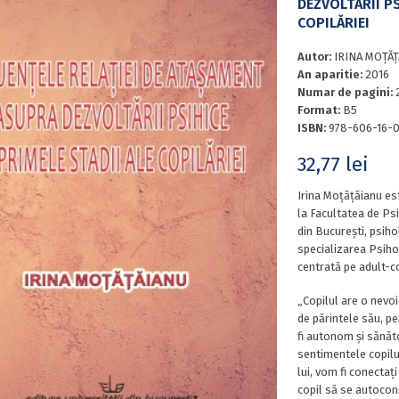
DEZVOLTĂRII PS
COPILĂRIEI
Autor:
IRINA MOŢĂ
An aparitie:
2016
Numar de pagini:
Format:
B5
ISBN:
978-606-16-
32,77
lei
Irina Moțățăianu est
la Facultatea de Psi
din București, psiho
specializarea Psihot
centrată pe adult-c
„Copilul are o nevo
de părintele său, pe
fi autonom și sănăt
sentimentele copilulu
lui, vom fi conectați
copil să se autoconș