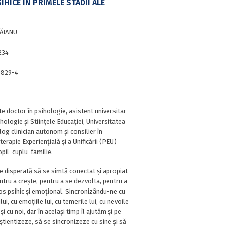
IHICE ÎN PRIMELE STADII ALE
ŢĂIANU
234
0829-4
e doctor în psihologie, asistent universitar
hologie și Stiințele Educației, Universitatea
log clinician autonom și consilier în
erapie Experiențială și a Unificării (PEU)
opil-cuplu-familie.
ie disperată să se simtă conectat și apropiat
ntru a crește, pentru a se dezvolta, pentru a
os psihic și emoțional. Sincronizându-ne cu
i, cu emoțiile lui, cu temerile lui, cu nevoile
 și cu noi, dar în același timp îl ajutăm și pe
tientizeze, să se sincronizeze cu sine și să