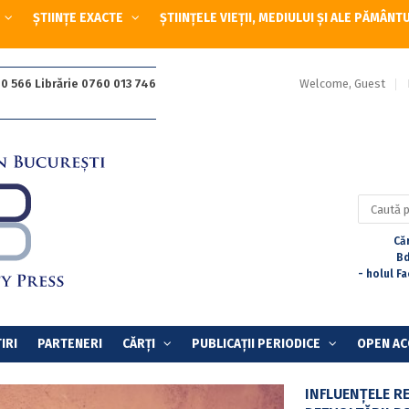
ȘTIINȚE EXACTE
ȘTIINȚELE VIEȚII, MEDIULUI ȘI ALE PĂMÂNT
Welcome, Guest
0 566 Librărie 0760 013 746
Caută
după:
Căr
Bd
- holul F
IRI
PARTENERI
CĂRȚI
PUBLICAȚII PERIODICE
OPEN AC
INFLUENŢELE R