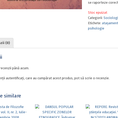
se raporteze corect
Stoc epuizat
Categorii:
Sociologi
Etichete:
ataşamen
psihologie
ii (0)
i
recenzii până acum.
nții autentificați, care au cumpărat acest produs, pot să scrie o recenzie.
e similare