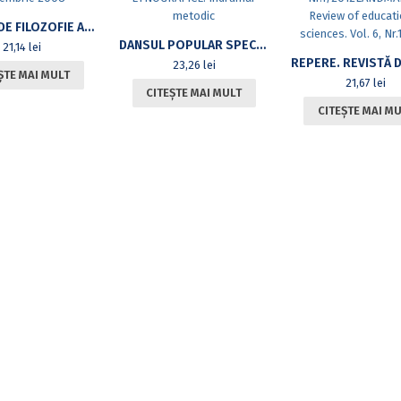
REVISTA DE FILOZOFIE ANALITICĂ, VOL. II, NR. 2, IULIE-DECEMBRIE 2008
DANSUL POPULAR SPECIFIC ZONELOR ETNOGRAFICE. ÎNDRUMAR METODIC
21,14
lei
23,26
lei
ȘTE MAI MULT
21,67
lei
CITEȘTE MAI MULT
CITEȘTE MAI M