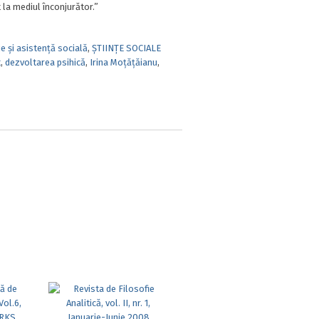
 la mediul înconjurător.”
e și asistență socială
,
ȘTIINȚE SOCIALE
t
,
dezvoltarea psihică
,
Irina Moţăţăianu
,