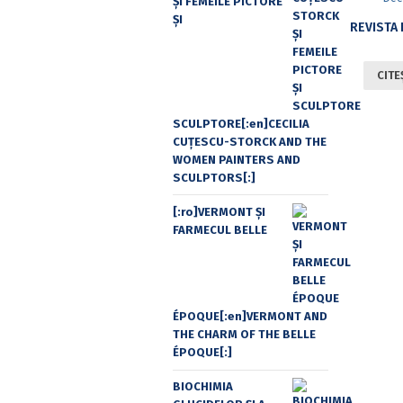
ŞI FEMEILE PICTORE
ŞI
CITE
SCULPTORE[:en]CECILIA
CUŢESCU-STORCK AND THE
WOMEN PAINTERS AND
SCULPTORS[:]
[:ro]VERMONT ȘI
FARMECUL BELLE
ÉPOQUE[:en]VERMONT AND
THE CHARM OF THE BELLE
ÉPOQUE[:]
BIOCHIMIA