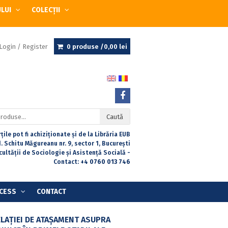
ULUI
COLECȚII
Login / Register
0 produse /
0,00
lei
Caută
țile pot fi achiziționate și de la Librăria EUB
. Schitu Măgureanu nr. 9, sector 1, București
acultății de Sociologie și Asistență Socială -
Contact:
+4 0760 013 746
CESS
CONTACT
ELAŢIEI DE ATAŞAMENT ASUPRA