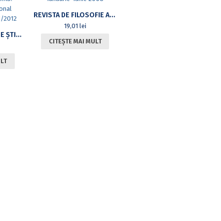
REVISTA DE FILOSOFIE ANALITICĂ, VOL. II, NR. 1, IANUARIE-IUNIE 2008
19,01
lei
REPERE. REVISTĂ DE ȘTIINȚELE EDUCAȚIEI. VOL.6, NR.1/2012LANDMARKS. REVIEW OF EDUCATIONAL SCIENCES. VOL. 6, NR.1/2012
CITEȘTE MAI MULT
ULT