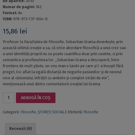
An aparitie:
2010
Numar de pagini:
162
Format:
A4
ISBN:
978-973-737-804-0
15,86
lei
Profesor la Facultatea de Filosofie, Sebastian Grama dovedește, prin
această ultimă creație a sa, că orice abordare filosofică a unui crez sau
a unei identități proprii nu se poate cuantifica doar prin cuvinte, ci prin
semantica și profunzimea lor. „Sebastian Grama a descoperit, între
frontiere de mult știute, un «no manۥs land» pe care și l-a însușit fără
preget, loc aflat la egală distanță de negurile pasiunilor și de neonul
rece al cinismului, înfrățit cu ambele și complet străin de ele”,
menționează unul dintre comentatorii creației lui Grama.
Cantitate
ADAUGĂ ÎN COȘ
LETAL.
VITAL.
Categorii:
Filosofie
,
ȘTIINȚE SOCIALE
Etichetă:
filosofie
VERBAL
Recenzii (0)