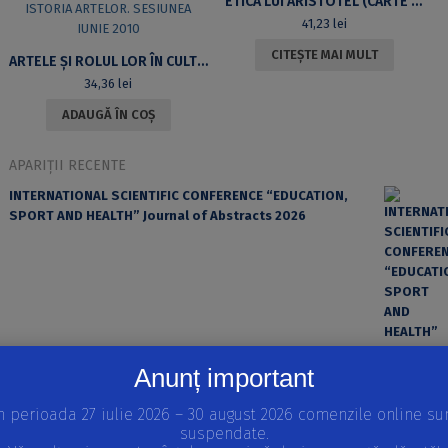
ETICA LUI ARISTOTEL (CARTE CU CD)
41,23
lei
CITEȘTE MAI MULT
ARTELE ȘI ROLUL LOR ÎN CULTURĂ. STUDII DE LICENȚĂ ȘI DISERTAȚII DE MASTERAT ÎN ISTORIA ARTELOR. SESIUNEA IUNIE 2010
34,36
lei
ADAUGĂ ÎN COȘ
APARIȚII RECENTE
INTERNATIONAL SCIENTIFIC CONFERENCE “EDUCATION,
SPORT AND HEALTH” Journal of Abstracts 2026
Anunț important
n perioada 27 iulie 2026 – 30 august 2026 comenzile online su
suspendate.