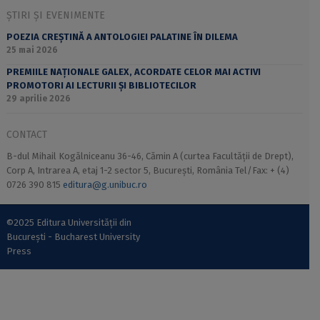
ȘTIRI ȘI EVENIMENTE
POEZIA CREȘTINĂ A ANTOLOGIEI PALATINE ÎN DILEMA
25 mai 2026
PREMIILE NAȚIONALE GALEX, ACORDATE CELOR MAI ACTIVI
PROMOTORI AI LECTURII ȘI BIBLIOTECILOR
29 aprilie 2026
CONTACT
B-dul Mihail Kogălniceanu 36-46, Cămin A (curtea Facultății de Drept),
Corp A, Intrarea A, etaj 1-2 sector 5, București, România Tel/Fax: + (4)
0726 390 815
editura@g.unibuc.ro
©2025 Editura Universității din
București - Bucharest University
Press