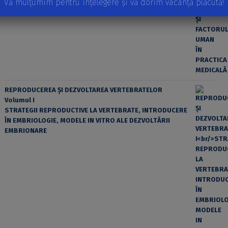
EROAREA ȘI FACTORUL UMAN ÎN PRACTICA MEDICALĂ
Vă mulțumim pentru înțelegere și vă dorim vacanță plăcută!
REPRODUCEREA ȘI DEZVOLTAREA VERTEBRATELOR
Volumul I
STRATEGII REPRODUCTIVE LA VERTEBRATE, INTRODUCERE
ÎN EMBRIOLOGIE, MODELE IN VITRO ALE DEZVOLTĂRII
EMBRIONARE