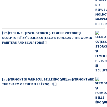
[:ro]CECILIA CUŢESCU-STORCK ŞI FEMEILE PICTORE ŞI
SCULPTORE[:en]CECILIA CUŢESCU-STORCK AND THE WOMEN
PAINTERS AND SCULPTORS[:]
[:ro]VERMONT ȘI FARMECUL BELLE ÉPOQUE[:en]VERMONT AND
THE CHARM OF THE BELLE ÉPOQUE[:]