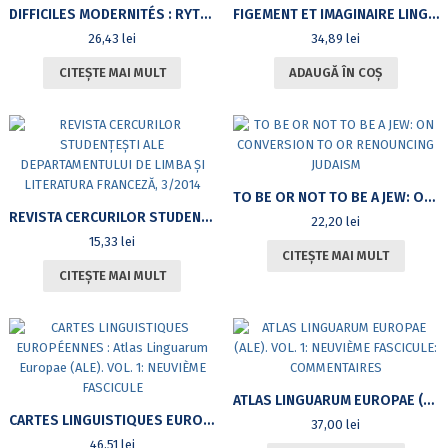
DIFFICILES MODERNITÉS : RYTHMES ET RÉGIMES CONCEPTUELS DE LA DÉMOCRATIE DANS LA PENSÉE POLITIQUE ROUMAINE AU XIXE SIÈCLE
FIGEMENT ET IMAGINAIRE LINGUISTIQUE – DE LA LANGUE À LA TRADUCTION : EXPÉRIENCES DE LINGUISTE – EXPÉRIENCES DE TRADUCTEUR
26,43
lei
34,89
lei
CITEȘTE MAI MULT
ADAUGĂ ÎN COȘ
TO BE OR NOT TO BE A JEW: ON CONVERSION TO OR RENOUNCING JUDAISM
REVISTA CERCURILOR STUDENŢEŞTI ALE DEPARTAMENTULUI DE LIMBA ŞI LITERATURA FRANCEZĂ, 3/2014
22,20
lei
15,33
lei
CITEȘTE MAI MULT
CITEȘTE MAI MULT
ATLAS LINGUARUM EUROPAE (ALE). VOL. 1: NEUVIÈME FASCICULE: COMMENTAIRES
CARTES LINGUISTIQUES EUROPÉENNES : ATLAS LINGUARUM EUROPAE (ALE). VOL. 1: NEUVIÈME FASCICULE
37,00
lei
46,51
lei