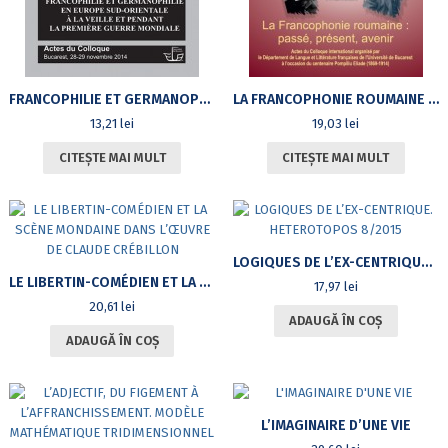
FRANCOPHILIE ET GERMANOPHILIE EN EUROPE SUD-ORIENTALE À LA VEILLE ET PENDANT LA PREMIÈRE GUERRE MONDIALE. ACTES DU COLLOQUE. BUCAREST, 28-29 NOVEMBRE 2014
LA FRANCOPHONIE ROUMAINE : PASSÉ, PRÉSENT, AVENIR. ACTES DU COLLOQUE INTERNATIONAL – CENTENAIRE POMPILIU ELIADE (1869-1914)
13,21
lei
19,03
lei
CITEȘTE MAI MULT
CITEȘTE MAI MULT
LOGIQUES DE L’EX-CENTRIQUE. HETEROTOPOS 8/2015
LE LIBERTIN-COMÉDIEN ET LA SCÈNE MONDAINE DANS L’ŒUVRE DE CLAUDE CRÉBILLON
17,97
lei
20,61
lei
ADAUGĂ ÎN COȘ
ADAUGĂ ÎN COȘ
L’IMAGINAIRE D’UNE VIE