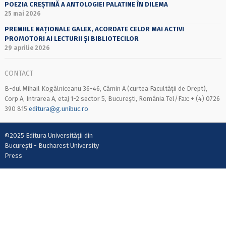
POEZIA CREȘTINĂ A ANTOLOGIEI PALATINE ÎN DILEMA
25 mai 2026
PREMIILE NAȚIONALE GALEX, ACORDATE CELOR MAI ACTIVI
PROMOTORI AI LECTURII ȘI BIBLIOTECILOR
29 aprilie 2026
CONTACT
B-dul Mihail Kogălniceanu 36-46, Cămin A (curtea Facultății de Drept),
Corp A, Intrarea A, etaj 1-2 sector 5, București, România Tel/Fax: + (4) 0726
390 815
editura@g.unibuc.ro
©2025 Editura Universității din
București - Bucharest University
Press