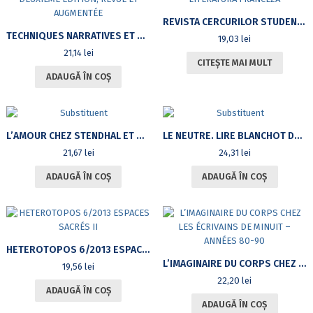
REVISTA CERCURILOR STUDENȚEȘTI ALE DEPARTAMENTULUI DE LIMBA ȘI LITERATURA FRANCEZĂ
TECHNIQUES NARRATIVES ET DESCRIPTIVES DANS L’ŒUVRE DE ROGER MARTIN DU GARD. DEUXIÈME ÉDITION, REVUE ET AUGMENTÉE
19,03
lei
21,14
lei
CITEȘTE MAI MULT
ADAUGĂ ÎN COȘ
L’AMOUR CHEZ STENDHAL ET MADAME DE LA FAYETTE. ESSAI PSYCHANALYTIQUE
LE NEUTRE. LIRE BLANCHOT DANS LES TRACES DE LEVINAS ET DERRIDA
21,67
lei
24,31
lei
ADAUGĂ ÎN COȘ
ADAUGĂ ÎN COȘ
HETEROTOPOS 6/2013 ESPACES SACRÉS II
L’IMAGINAIRE DU CORPS CHEZ LES ÉCRIVAINS DE MINUIT – ANNÉES 80-90
19,56
lei
22,20
lei
ADAUGĂ ÎN COȘ
ADAUGĂ ÎN COȘ