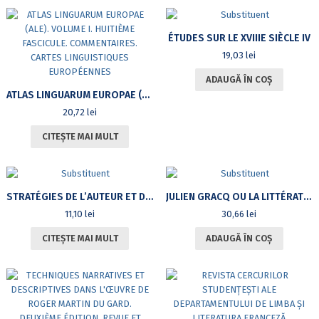
ÉTUDES SUR LE XVIIIE SIÈCLE IV
19,03
lei
ADAUGĂ ÎN COȘ
ATLAS LINGUARUM EUROPAE (ALE). VOLUME I. HUITIÈME FASCICULE. COMMENTAIRES. CARTES LINGUISTIQUES EUROPÉENNES
20,72
lei
CITEȘTE MAI MULT
STRATÉGIES DE L’AUTEUR ET DU NARRATEUR DANS LA NOUVELLE ET LE ROMAN : ÉTUDES NARRATOLOGIQUES SUR LE XIXE SIÈCLE FRANÇAIS (HONORÉ DE BALZAC, VICTOR HUGO, GEORGE SAND, GUY DE MAUPASSANT)
JULIEN GRACQ OU LA LITTÉRATURE À REBOURS DE LA LITTÉRATURE
11,10
lei
30,66
lei
CITEȘTE MAI MULT
ADAUGĂ ÎN COȘ