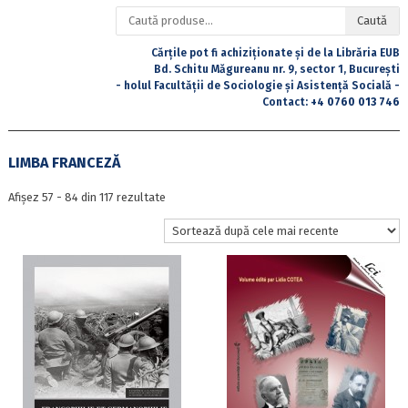
Caută
Caută
după:
Cărțile pot fi achiziționate și de la Librăria EUB
Bd. Schitu Măgureanu nr. 9, sector 1, București
- holul Facultății de Sociologie și Asistență Socială -
Contact:
+4 0760 013 746
LIMBA FRANCEZĂ
Sortat
Afișez 57 - 84 din 117 rezultate
după
cele
mai
recente