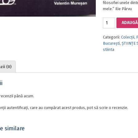
filosofiei unele dint
mele.” Ilie Pârvu
Cantitate
ADAUGĂ 
METAFIZICĂ
ȘI
Categorii:
Colecții
,
F
ȘTIINȚĂ.
Bucureşti
,
ȘTIINȚE 
Volum
stiinta
dedicat
profesorului
Ilie
ii (0)
Pârvu
i
recenzii până acum.
nții autentificați, care au cumpărat acest produs, pot să scrie o recenzie.
e similare