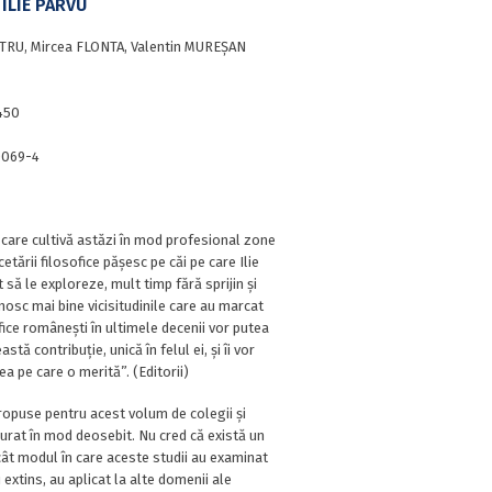
ILIE PÂRVU
TRU, Mircea FLONTA, Valentin MUREȘAN
450
0069-4
i care cultivă astăzi în mod profesional zone
etării filosofice pășesc pe căi pe care Ilie
să le exploreze, mult timp fără sprijin și
unosc mai bine vicisitudinile care au marcat
ofice românești în ultimele decenii vor putea
stă contribuție, unică în felul ei, și îi vor
a pe care o merită”. (Editorii)
propuse pentru acest volum de colegii și
curat în mod deosebit. Nu cred că există un
t modul în care aceste studii au examinat
u extins, au aplicat la alte domenii ale