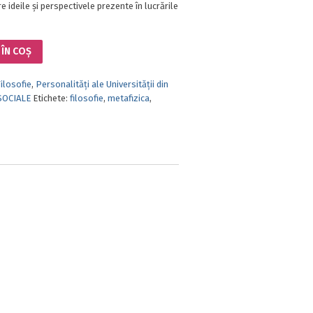
re ideile și perspectivele prezente în lucrările
ÎN COȘ
ilosofie
,
Personalităţi ale Universităţii din
SOCIALE
Etichete:
filosofie
,
metafizica
,