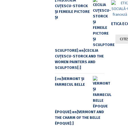
[:ro]CECILIA
CUŢESCU-STORCK
ŞI FEMEILE PICTORE
ŞI
CITE
SCULPTORE[:en]CECILIA
CUŢESCU-STORCK AND THE
WOMEN PAINTERS AND
SCULPTORS[:]
[:ro]VERMONT ȘI
FARMECUL BELLE
ÉPOQUE[:en]VERMONT AND
THE CHARM OF THE BELLE
ÉPOQUE[:]