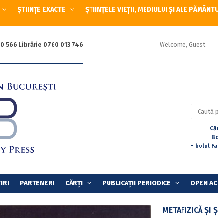
ȘTIINȚE EXACTE
ȘTIINȚELE VIEȚII, MEDIULUI ȘI ALE PĂMÂNT
Welcome, Guest
0 566 Librărie 0760 013 746
Caută
după:
Căr
Bd
- holul F
IRI
PARTENERI
CĂRȚI
PUBLICAȚII PERIODICE
OPEN AC
METAFIZICĂ ȘI 