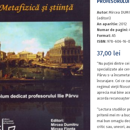
PROFESORULUI 
Autor:
Mircea DUMI
(editori)
An aparitie:
2012
Numar de pagini:
Format:
A5
ISBN:
978-606-16-
37,00
lei
“Nu puțini dintre ce
specializate ale cerc
Pârvu s-a încumetat 
încurajare. Cei ce c
regimul vieții filos
aprecia mai bine acea
acorda recunoaștere
“Lectura studiilor 
pritenii mei m-a bu
mai bun omagiu decâ
critic sau, uneori, a