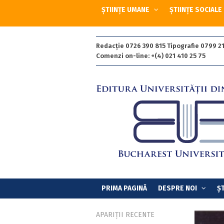
ȘTIINȚE UMANE
ȘTIINȚE SOCIALE
Redacție 0726 390 815 Tipografie 0799 21
Comenzi on-line: +(4) 021 410 25 75
PRIMA PAGINĂ
DESPRE NOI
ȘT
APARIȚII RECENTE