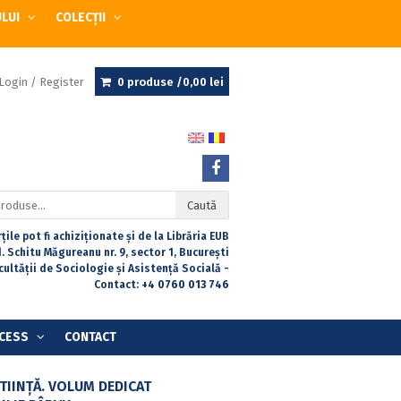
ULUI
COLECȚII
Login / Register
0 produse /
0,00
lei
Caută
țile pot fi achiziționate și de la Librăria EUB
. Schitu Măgureanu nr. 9, sector 1, București
acultății de Sociologie și Asistență Socială -
Contact:
+4 0760 013 746
CESS
CONTACT
ȘTIINȚĂ. VOLUM DEDICAT