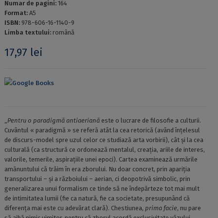
Numar de pagini:
164
Format:
A5
ISBN:
978-606-16-1140-9
Limba textului:
română
17,97
lei
Google Books
„
Pentru o paradigmă antiaeriană
este o lucrare de filosofie a culturii.
Cuvântul « paradigmă » se referă atât la cea retorică (având înţelesul
de discurs-model spre uzul celor ce studiază arta vorbirii), cât şi la cea
culturală (ca structură ce ordonează mentalul, creaţia, ariile de interes,
valorile, temerile, aspiraţiile unei epoci). Cartea examinează urmările
amănuntului că trăim în era zborului. Nu doar concret, prin apariţia
transportului – şi a războiului – aerian, ci deopotrivă simbolic, prin
generalizarea unui formalism ce tinde să ne îndepărteze tot mai mult
de intimitatea lumii (fie ca natură, fie ca societate, presupunând că
diferenţa mai este cu adevărat clară). Chestiunea,
prima facie
, nu pare
să aibă nimic uimitor, pentru că zborul acordă exclusivitate văzului,