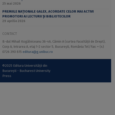
25 mai 2026
PREMIILE NAȚIONALE GALEX, ACORDATE CELOR MAI ACTIVI
PROMOTORI AI LECTURII ȘI BIBLIOTECILOR
29 aprilie 2026
CONTACT
B-dul Mihail Kogălniceanu 36-46, Cămin A (curtea Facultății de Drept),
Corp A, Intrarea A, etaj 1-2 sector 5, București, România Tel/Fax: + (4)
0726 390 815
editura@g.unibuc.ro
©2025 Editura Universității din
București - Bucharest University
Press