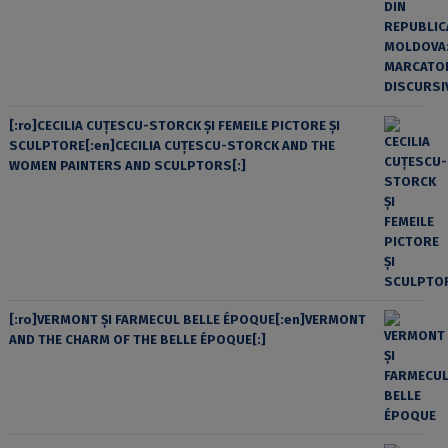
[:ro]CECILIA CUŢESCU-STORCK ŞI FEMEILE PICTORE ŞI
SCULPTORE[:en]CECILIA CUŢESCU-STORCK AND THE
WOMEN PAINTERS AND SCULPTORS[:]
[:ro]VERMONT ȘI FARMECUL BELLE ÉPOQUE[:en]VERMONT
AND THE CHARM OF THE BELLE ÉPOQUE[:]