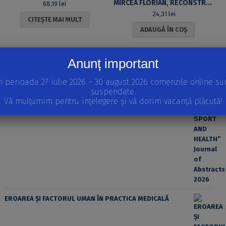
MIRCEA FLORIAN, RECONSTRUCȚIA DATULUI ȘI IDEEA RECESIVITĂȚII
68,19
lei
24,31
lei
CITEȘTE MAI MULT
ADAUGĂ ÎN COȘ
APARIȚII RECENTE
Anunț important
INTERNATIONAL SCIENTIFIC CONFERENCE “EDUCATION,
SPORT AND HEALTH” Journal of Abstracts 2026
n perioada 27 iulie 2026 – 30 august 2026 comenzile online su
suspendate.
Vă mulțumim pentru înțelegere și vă dorim vacanță plăcută!
EROAREA ȘI FACTORUL UMAN ÎN PRACTICA MEDICALĂ