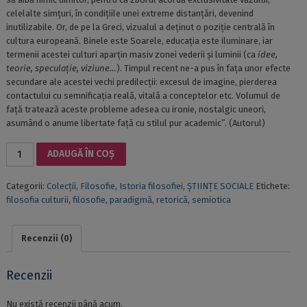
celelalte simţuri, în condiţiile unei extreme distanţări, devenind
inutilizabile. Or, de pe la Greci, vizualul a deţinut o poziţie centrală în
cultura europeană. Binele este Soarele, educaţia este iluminare, iar
termenii acestei culturi aparţin masiv zonei vederii şi luminii (ca
idee,
teorie, speculaţie, viziune…
). Timpul recent ne-a pus în faţa unor efecte
secundare ale acestei vechi predilecţii: excesul de imagine, pierderea
contactului cu semnificaţia reală, vitală a conceptelor etc. Volumul de
faţă tratează aceste probleme adesea cu ironie, nostalgic uneori,
asumând o anume libertate faţă cu stilul pur academic”. (Autorul)
Cantitate
ADAUGĂ ÎN COȘ
Pentru
o
Categorii:
Colecții
,
Filosofie
,
Istoria filosofiei
,
ȘTIINȚE SOCIALE
Etichete:
paradigmă
filosofia culturii
,
filosofie
,
paradigmă
,
retorică
,
semiotica
ANTIAERIANĂ
Recenzii (0)
Recenzii
Nu există recenzii până acum.