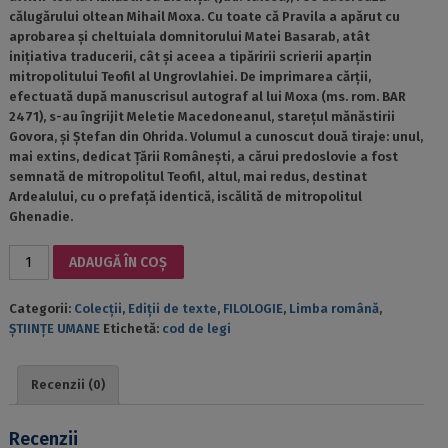
călugărului oltean Mihail Moxa. Cu toate că Pravila a apărut cu
aprobarea și cheltuiala domnitorului Matei Basarab, atât
inițiativa traducerii, cât și aceea a tipăririi scrierii aparțin
mitropolitului Teofil al Ungrovlahiei. De imprimarea cărții,
efectuată după manuscrisul autograf al lui Moxa (ms. rom. BAR
2471), s-au îngrijit Meletie Macedoneanul, starețul mănăstirii
Govora, și Ștefan din Ohrida. Volumul a cunoscut două tiraje: unul,
mai extins, dedicat Țării Românești, a cărui predoslovie a fost
semnată de mitropolitul Teofil, altul, mai redus, destinat
Ardealului, cu o prefață identică, iscălită de mitropolitul
Ghenadie.
Cantitate
ADAUGĂ ÎN COȘ
PRAVILA
DE
Categorii:
Colecții
,
Ediții de texte
,
FILOLOGIE
,
Limba română
,
LA
ȘTIINȚE UMANE
Etichetă:
cod de legi
GOVORA
Recenzii (0)
Recenzii