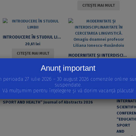
CITEȘTE MAI MULT
INTRODUCERE ÎN STUDIUL LIMBII
20,61
lei
CITEȘTE MAI MULT
MODERNITATE ȘI INTERDISCIPLINARITATE ÎN CERCETAREA LINGVISTICĂ. OMAGIU DOAMNEI PROFESOR LILIANA IONESCU-RUXĂNDOIU
73,47
lei
Anunț important
ADAUGĂ ÎN COȘ
n perioada 27 iulie 2026 – 30 august 2026 comenzile online su
suspendate.
APARIȚII RECENTE
Vă mulțumim pentru înțelegere și vă dorim vacanță plăcută!
INTERNATIONAL SCIENTIFIC CONFERENCE “EDUCATION,
SPORT AND HEALTH” Journal of Abstracts 2026