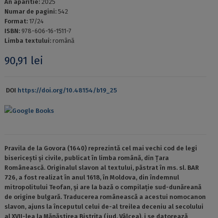
An aparitie:
2025
Numar de pagini:
542
Format:
17/24
ISBN:
978-606-16-1511-7
Limba textului:
română
90,91
lei
DOI
https://doi.org/10.48154/b19_25
Google Books
Pravila de la Govora (1640) reprezintă cel mai vechi cod de legi
bisericești și civile, publicat în limba română, din Țara
Românească. Originalul slavon al textului, păstrat în ms. sl. BAR
726, a fost realizat în anul 1618, în Moldova, din îndemnul
mitropolitului Teofan, și are la bază o compilație sud-dunăreană
de origine bulgară. Traducerea românească a acestui nomocanon
slavon, ajuns la începutul celui de-al treilea deceniu al secolului
al XVII-lea la Mănăstirea Bistrița (jud. Vâlcea), i se datorează