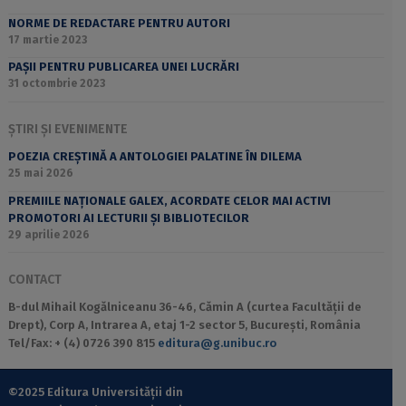
NORME DE REDACTARE PENTRU AUTORI
17 martie 2023
PAȘII PENTRU PUBLICAREA UNEI LUCRĂRI
31 octombrie 2023
ȘTIRI ȘI EVENIMENTE
POEZIA CREȘTINĂ A ANTOLOGIEI PALATINE ÎN DILEMA
25 mai 2026
PREMIILE NAȚIONALE GALEX, ACORDATE CELOR MAI ACTIVI
PROMOTORI AI LECTURII ȘI BIBLIOTECILOR
29 aprilie 2026
CONTACT
B-dul Mihail Kogălniceanu 36-46, Cămin A (curtea Facultății de
Drept), Corp A, Intrarea A, etaj 1-2 sector 5, București, România
Tel/Fax: + (4) 0726 390 815
editura@g.unibuc.ro
©2025 Editura Universității din