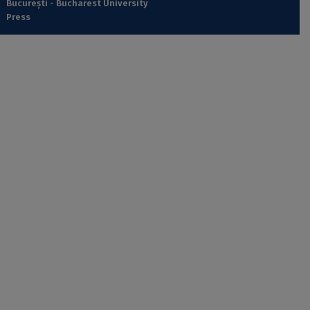
București - Bucharest University
Press