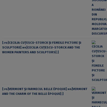
[:ro]CECILIA CUŢESCU-STORCK ŞI FEMEILE PICTORE ŞI
SCULPTORE[:en]CECILIA CUŢESCU-STORCK AND THE
WOMEN PAINTERS AND SCULPTORS[:]
[:ro]VERMONT ȘI FARMECUL BELLE ÉPOQUE[:en]VERMONT
AND THE CHARM OF THE BELLE ÉPOQUE[:]