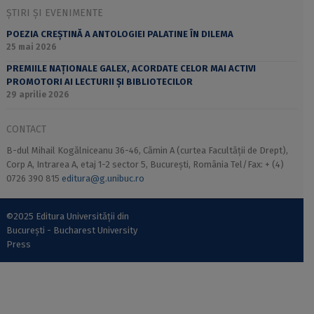
ȘTIRI ȘI EVENIMENTE
POEZIA CREȘTINĂ A ANTOLOGIEI PALATINE ÎN DILEMA
25 mai 2026
PREMIILE NAȚIONALE GALEX, ACORDATE CELOR MAI ACTIVI
PROMOTORI AI LECTURII ȘI BIBLIOTECILOR
29 aprilie 2026
CONTACT
B-dul Mihail Kogălniceanu 36-46, Cămin A (curtea Facultății de Drept),
Corp A, Intrarea A, etaj 1-2 sector 5, București, România Tel/Fax: + (4)
0726 390 815
editura@g.unibuc.ro
©2025 Editura Universității din
București - Bucharest University
Press