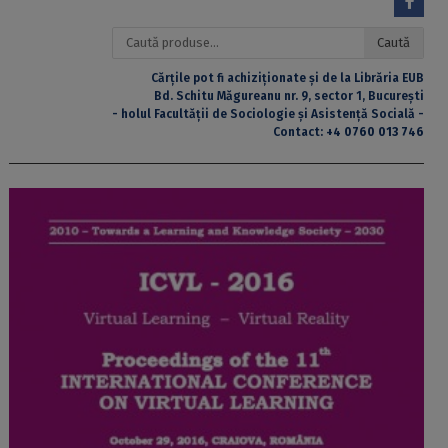
Caută
Caută
după:
Cărțile pot fi achiziționate și de la Librăria EUB
Bd. Schitu Măgureanu nr. 9, sector 1, București
- holul Facultății de Sociologie și Asistență Socială -
Contact:
+4 0760 013 746