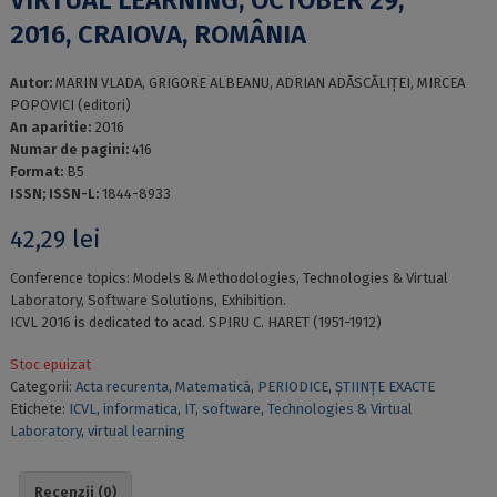
2016, CRAIOVA, ROMÂNIA
Autor:
MARIN VLADA, GRIGORE ALBEANU, ADRIAN ADĂSCĂLIŢEI, MIRCEA
POPOVICI (editori)
An aparitie:
2016
Numar de pagini:
416
Format:
B5
ISSN; ISSN-L:
1844-8933
42,29
lei
Conference topics: Models & Methodologies, Technologies & Virtual
Laboratory, Software Solutions, Exhibition.
ICVL 2016 is dedicated to acad. SPIRU C. HARET (1951-1912)
Stoc epuizat
Categorii:
Acta recurenta
,
Matematică
,
PERIODICE
,
ȘTIINȚE EXACTE
Etichete:
ICVL
,
informatica
,
IT
,
software
,
Technologies & Virtual
Laboratory
,
virtual learning
Recenzii (0)