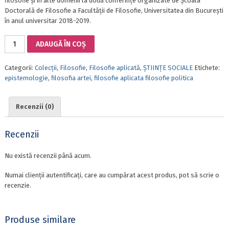
filosofie și în alte domenii la două conferințe organizate de Școala
Doctorală de Filosofie a Facultății de Filosofie, Universitatea din București
în anul universitar 2018-2019.
Cantitate
ADAUGĂ ÎN COȘ
REALITATE
ȘI
Categorii:
Colecții
,
Filosofie
,
Filosofie aplicată
,
ȘTIINȚE SOCIALE
Etichete:
APARENȚĂ,
epistemologie
,
filosofia artei
,
filosofie aplicata filosofie politica
EVIDENTĂ
ȘI
PROBABILITATE.
Recenzii (0)
TEME,
TEHNICI
ȘI
Recenzii
MODELE
DE
Nu există recenzii până acum.
FILOSOFARE
ÎN
Numai clienții autentificați, care au cumpărat acest produs, pot să scrie o
ACTUALITATE.
recenzie.
LUCRĂRI
PREZENTATE
LA
Produse similare
CONFERINȚELE