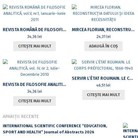
ȘCOLII
DOCTORALE
DE
FILOSOFIE,
UNIVERSITATEA
REVISTA ROMÂNĂ DE FILOSOFIE ANALITICĂ, VOL.V, NR.1, IANUARIE-IUNIE 2011
MIRCEA FLORIAN, RECONSTRUCȚIA DATULUI ȘI IDEEA RECESIVITĂȚII
DIN
34,36
lei
24,31
lei
BUCUREȘTI
CITEȘTE MAI MULT
ADAUGĂ ÎN COȘ
07.12.2018
ȘI
10.05.2019
SERVIR L’ÉTAT ROUMAIN. LE CORPS PRÉFECTORAL, 1866-1940
REVISTA DE FILOSOFIE ANALITICĂ, VOL. IV, NR 2, IULIE-DECEMBRIE 2010
46,51
lei
34,36
lei
CITEȘTE MAI MULT
CITEȘTE MAI MULT
APARIȚII RECENTE
INTERNATIONAL SCIENTIFIC CONFERENCE “EDUCATION,
SPORT AND HEALTH” Journal of Abstracts 2026