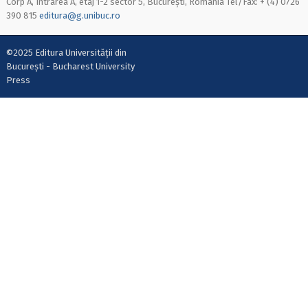
Corp A, Intrarea A, etaj 1-2 sector 5, București, România Tel/Fax: + (4) 0726
390 815
editura@g.unibuc.ro
©2025 Editura Universității din
București - Bucharest University
Press