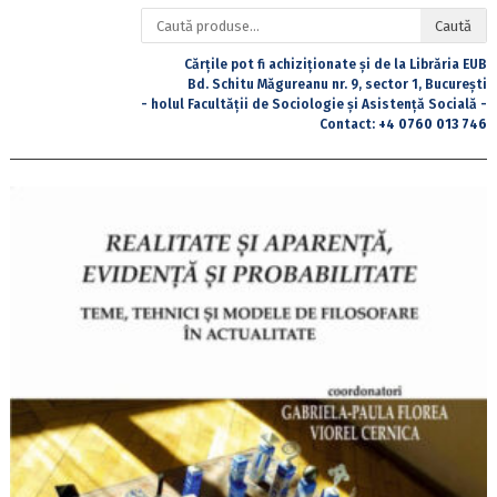
Caută
Caută
după:
Cărțile pot fi achiziționate și de la Librăria EUB
Bd. Schitu Măgureanu nr. 9, sector 1, București
- holul Facultății de Sociologie și Asistență Socială -
Contact:
+4 0760 013 746