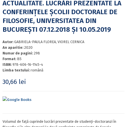
ACTUALITATE. LUCRĂRI PREZENTATE LA
CONFERINȚELE ȘCOLII DOCTORALE DE
FILOSOFIE, UNIVERSITATEA DIN
BUCUREȘTI 07.12.2018 ȘI 10.05.2019
Autor:
GABRIELA-PAULA FLOREA, VIOREL CERNICA
An aparitie:
2020
Numar de pagini:
298
Format:
B5
ISBN:
978-606-16-1145-4
Limba textului:
română
30,66
lei
Google Books
Volumul de față cuprinde lucrări prezentate de studenți-doctoranzi în