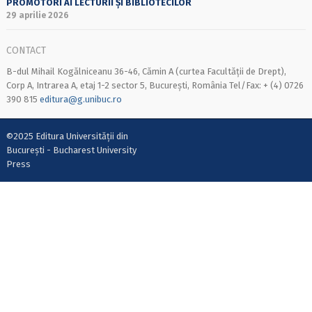
PROMOTORI AI LECTURII ȘI BIBLIOTECILOR
29 aprilie 2026
CONTACT
B-dul Mihail Kogălniceanu 36-46, Cămin A (curtea Facultății de Drept),
Corp A, Intrarea A, etaj 1-2 sector 5, București, România Tel/Fax: + (4) 0726
390 815
editura@g.unibuc.ro
©2025 Editura Universității din
București - Bucharest University
Press