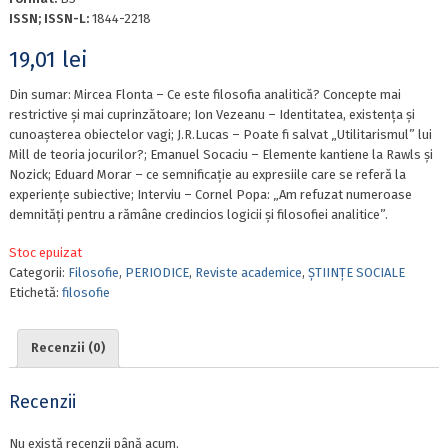
ISSN; ISSN-L:
1844-2218
19,01
lei
Din sumar: Mircea Flonta – Ce este filosofia analitică? Concepte mai
restrictive și mai cuprinzătoare; Ion Vezeanu – Identitatea, existența și
cunoașterea obiectelor vagi; J.R.Lucas – Poate fi salvat „Utilitarismul” lui
Mill de teoria jocurilor?; Emanuel Socaciu – Elemente kantiene la Rawls și
Nozick; Eduard Morar – ce semnificație au expresiile care se referă la
experiențe subiective; Interviu – Cornel Popa: „Am refuzat numeroase
demnități pentru a rămâne credincios logicii și filosofiei analitice”.
Stoc epuizat
Categorii:
Filosofie
,
PERIODICE
,
Reviste academice
,
ȘTIINȚE SOCIALE
Etichetă:
filosofie
Recenzii (0)
Recenzii
Nu există recenzii până acum.