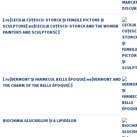
[:ro]CECILIA CUŢESCU-STORCK ŞI FEMEILE PICTORE ŞI
SCULPTORE[:en]CECILIA CUŢESCU-STORCK AND THE WOMEN
PAINTERS AND SCULPTORS[:]
[:ro]VERMONT ȘI FARMECUL BELLE ÉPOQUE[:en]VERMONT AND
THE CHARM OF THE BELLE ÉPOQUE[:]
BIOCHIMIA GLUCIDELOR ȘI A LIPIDELOR