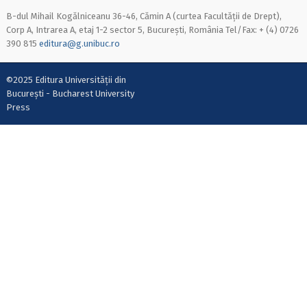
B-dul Mihail Kogălniceanu 36-46, Cămin A (curtea Facultății de Drept),
Corp A, Intrarea A, etaj 1-2 sector 5, București, România Tel/Fax: + (4) 0726
390 815
editura@g.unibuc.ro
©2025 Editura Universității din
București - Bucharest University
Press