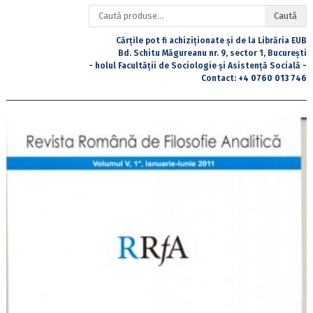
Caută
Caută
după:
Cărțile pot fi achiziționate și de la Librăria EUB
Bd. Schitu Măgureanu nr. 9, sector 1, București
- holul Facultății de Sociologie și Asistență Socială -
Contact:
+4 0760 013 746