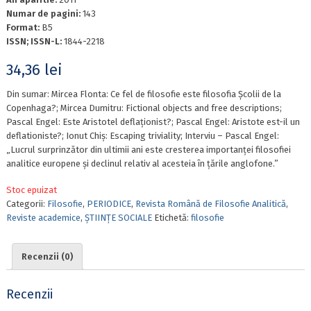
Numar de pagini:
143
Format:
B5
ISSN; ISSN-L:
1844-2218
34,36
lei
Din sumar: Mircea Flonta: Ce fel de filosofie este filosofia Școlii de la
Copenhaga?; Mircea Dumitru: Fictional objects and free descriptions;
Pascal Engel: Este Aristotel deflaționist?; Pascal Engel: Aristote est-il un
deflationiste?; Ionut Chiș: Escaping triviality; Interviu – Pascal Engel:
„Lucrul surprinzător din ultimii ani este cresterea importanței filosofiei
analitice europene și declinul relativ al acesteia în țările anglofone.”
Stoc epuizat
Categorii:
Filosofie
,
PERIODICE
,
Revista Română de Filosofie Analitică
,
Reviste academice
,
ȘTIINȚE SOCIALE
Etichetă:
filosofie
Recenzii (0)
Recenzii