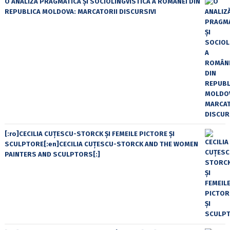
O ANALIZĂ PRAGMATICĂ ȘI SOCIOLINGVISTICĂ A ROMÂNEI DIN
REPUBLICA MOLDOVA: MARCATORII DISCURSIVI
[:ro]CECILIA CUŢESCU-STORCK ŞI FEMEILE PICTORE ŞI
SCULPTORE[:en]CECILIA CUŢESCU-STORCK AND THE WOMEN
PAINTERS AND SCULPTORS[:]