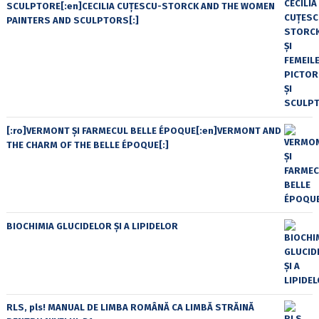
SCULPTORE[:en]CECILIA CUŢESCU-STORCK AND THE WOMEN
PAINTERS AND SCULPTORS[:]
[:ro]VERMONT ȘI FARMECUL BELLE ÉPOQUE[:en]VERMONT AND
THE CHARM OF THE BELLE ÉPOQUE[:]
BIOCHIMIA GLUCIDELOR ȘI A LIPIDELOR
RLS, pls! MANUAL DE LIMBA ROMÂNĂ CA LIMBĂ STRĂINĂ