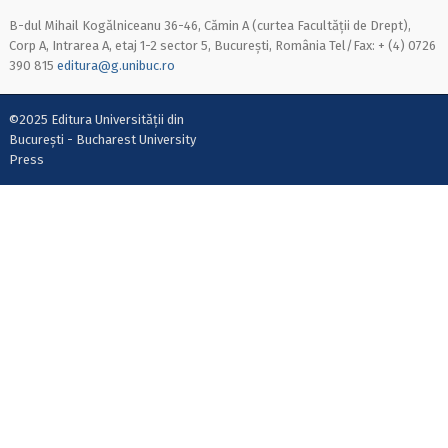
B-dul Mihail Kogălniceanu 36-46, Cămin A (curtea Facultății de Drept),
Corp A, Intrarea A, etaj 1-2 sector 5, București, România Tel/Fax: + (4) 0726
390 815
editura@g.unibuc.ro
©2025 Editura Universității din
București - Bucharest University
Press