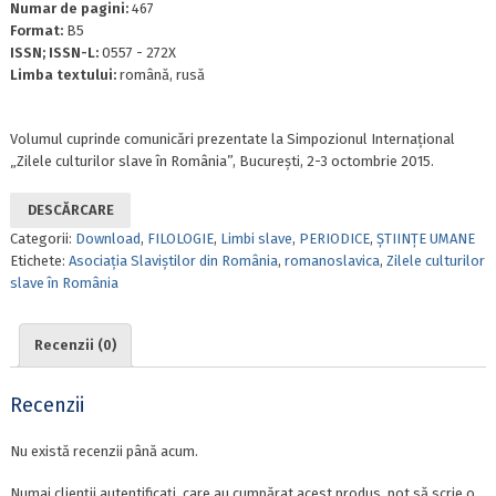
Numar de pagini:
467
Format:
B5
ISSN; ISSN-L:
0557 - 272X
Limba textului:
română, rusă
Volumul cuprinde comunicări prezentate la Simpozionul Internaţional
„Zilele culturilor slave în România”, Bucureşti, 2-3 octombrie 2015.
DESCĂRCARE
Categorii:
Download
,
FILOLOGIE
,
Limbi slave
,
PERIODICE
,
ȘTIINȚE UMANE
Etichete:
Asociația Slaviștilor din România
,
romanoslavica
,
Zilele culturilor
slave în România
Recenzii (0)
Recenzii
Nu există recenzii până acum.
Numai clienții autentificați, care au cumpărat acest produs, pot să scrie o