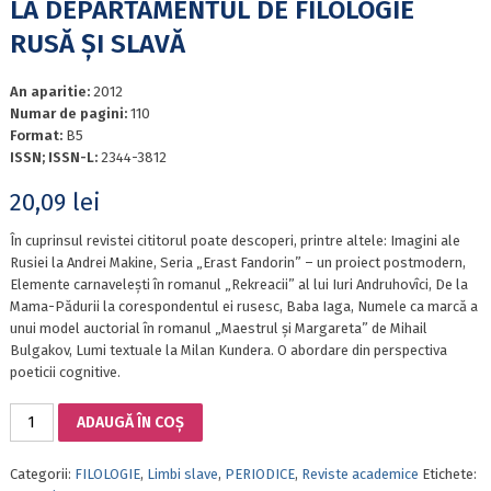
LA DEPARTAMENTUL DE FILOLOGIE
RUSĂ ȘI SLAVĂ
An aparitie:
2012
Numar de pagini:
110
Format:
B5
ISSN; ISSN-L:
2344-3812
20,09
lei
În cuprinsul revistei cititorul poate descoperi, printre altele: Imagini ale
Rusiei la Andrei Makine, Seria „Erast Fandorin” – un proiect postmodern,
Elemente carnavelești în romanul „Rekreacii” al lui Iuri Andruhovîci, De la
Mama-Pădurii la corespondentul ei rusesc, Baba Iaga, Numele ca marcă a
unui model auctorial în romanul „Maestrul și Margareta” de Mihail
Bulgakov, Lumi textuale la Milan Kundera. O abordare din perspectiva
poeticii cognitive.
Cantitate
ADAUGĂ ÎN COȘ
SLOVO
vol.
Categorii:
FILOLOGIE
,
Limbi slave
,
PERIODICE
,
Reviste academice
Etichete:
I