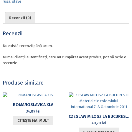
rusa
,
slave
–
REVISTA
CERCURILOR
Recenzii (0)
ȘTIINȚIFICE
ALE
STUDENȚILOR,
Recenzii
MASTERANZILOR
ȘI
Nu există recenzii până acum.
DOCTORANZILOR
DE
Numai clienții autentificați, care au cumpărat acest produs, pot să scrie o
LA
recenzie.
DEPARTAMENTUL
DE
FILOLOGIE
Produse similare
RUSĂ
ȘI
SLAVĂ
ROMANOSLAVICA XLV
34,89
lei
CZESLAW MILOSZ LA BUCURESTI. MATERIALELE COLOCVIULUI INTERNAȚIONAL 7-8 OCTOMBRIE 2011
CITEȘTE MAI MULT
40,70
lei