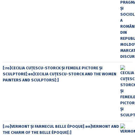
[:ro]CECILIA CUŢESCU-STORCK ŞI FEMEILE PICTORE ŞI
SCULPTORE[:en]CECILIA CUŢESCU-STORCK AND THE WOMEN
PAINTERS AND SCULPTORS[:]
[:ro]VERMONT ȘI FARMECUL BELLE ÉPOQUE[:en]VERMONT AND
THE CHARM OF THE BELLE ÉPOQUE[:]