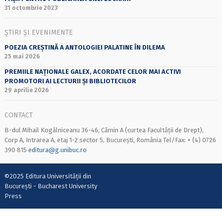
31 octombrie 2023
ȘTIRI ȘI EVENIMENTE
POEZIA CREȘTINĂ A ANTOLOGIEI PALATINE ÎN DILEMA
25 mai 2026
PREMIILE NAȚIONALE GALEX, ACORDATE CELOR MAI ACTIVI
PROMOTORI AI LECTURII ȘI BIBLIOTECILOR
29 aprilie 2026
CONTACT
B-dul Mihail Kogălniceanu 36-46, Cămin A (curtea Facultății de Drept),
Corp A, Intrarea A, etaj 1-2 sector 5, București, România Tel/Fax: + (4) 0726
390 815
editura@g.unibuc.ro
©2025 Editura Universității din
București - Bucharest University
Press