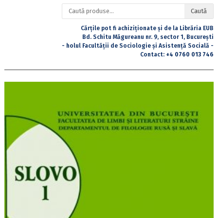
Caută
Caută
după:
Cărțile pot fi achiziționate și de la Librăria EUB
Bd. Schitu Măgureanu nr. 9, sector 1, București
- holul Facultății de Sociologie și Asistență Socială -
Contact:
+4 0760 013 746