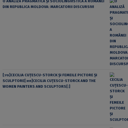
O ANALIZĂ PRAGMATICĂ ȘI SOCIOLINGVISTICĂ A ROMÂNEI
DIN REPUBLICA MOLDOVA: MARCATORII DISCURSIVI
[:ro]CECILIA CUŢESCU-STORCK ŞI FEMEILE PICTORE ŞI
SCULPTORE[:en]CECILIA CUŢESCU-STORCK AND THE
WOMEN PAINTERS AND SCULPTORS[:]