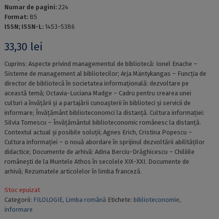
Numar de pagini:
224
Format:
B5
ISSN; ISSN-L:
1453-5386
33,30
lei
Cuprins: Aspecte privind managementul de bibliotecă: Ionel Enache –
Sisteme de management al bibliotecilor; Arja Mäntykangas – Funcția de
director de bibliotecă în societatea informațională: dezvoltare pe
această temă; Octavia-Luciana Madge – Cadru pentru crearea unei
culturi a învățării și a partajării cunoașterii în biblioteci și servicii de
informare; Învățământ biblioteconomci la distanță. Cultura informației:
Silvia Tomescu – Învățământul biblioteconomic românesc la distanță.
Contextul actual și posibile soluții; Agnes Erich, Cristina Popescu –
Cultura informației – o nouă abordare în sprijinul dezvoltării abilităților
didactice; Documente de arhivă: Adina Berciu-Drăghicescu – Chiliiile
românești de la Muntele Athos în secolele XIX-XXI. Documente de
arhivă; Rezumatele articolelor în limba franceză.
Stoc epuizat
Categorii:
FILOLOGIE
,
Limba română
Etichete:
biblioteconomie
,
informare