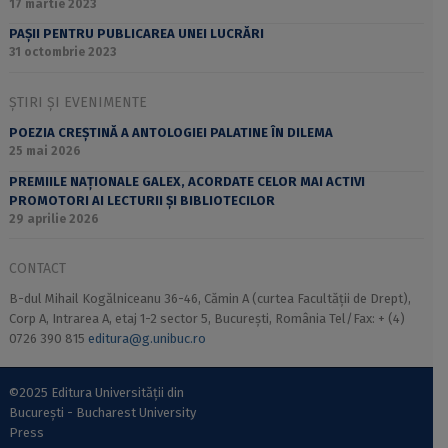
17 martie 2023
PAȘII PENTRU PUBLICAREA UNEI LUCRĂRI
31 octombrie 2023
ȘTIRI ȘI EVENIMENTE
POEZIA CREȘTINĂ A ANTOLOGIEI PALATINE ÎN DILEMA
25 mai 2026
PREMIILE NAȚIONALE GALEX, ACORDATE CELOR MAI ACTIVI
PROMOTORI AI LECTURII ȘI BIBLIOTECILOR
29 aprilie 2026
CONTACT
B-dul Mihail Kogălniceanu 36-46, Cămin A (curtea Facultății de Drept),
Corp A, Intrarea A, etaj 1-2 sector 5, București, România Tel/Fax: + (4)
0726 390 815
editura@g.unibuc.ro
©2025 Editura Universității din
București - Bucharest University
Press