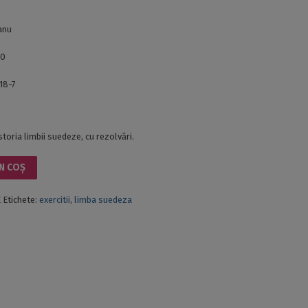
anu
30
18-7
istoria limbii suedeze, cu rezolvări.
N COȘ
E
Etichete:
exercitii
,
limba suedeza
UM