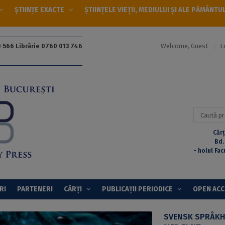
ȘTIINȚE EXACTE
ȘTIINȚELE VIEȚII, MEDIULUI ȘI ALE PĂMÂNTU
Welcome, Guest
L
 566 Librărie 0760 013 746
Caută
după:
Cărț
Bd.
- holul Fac
RI
PARTENERI
CĂRȚI
PUBLICAȚII PERIODICE
OPEN AC
SVENSK SPRÅKH