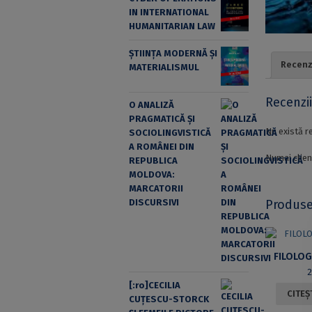
IN INTERNATIONAL
HUMANITARIAN LAW
ȘTIINȚA MODERNĂ ȘI
Recenzi
MATERIALISMUL
Recenzi
O ANALIZĂ
PRAGMATICĂ ȘI
Nu există r
SOCIOLINGVISTICĂ
A ROMÂNEI DIN
Numai clien
REPUBLICA
MOLDOVA:
MARCATORII
Produse
DISCURSIVI
FILOLOG
[:ro]CECILIA
CITEȘ
CUŢESCU-STORCK