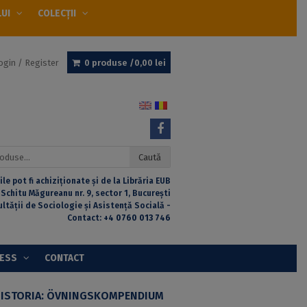
LUI
COLECȚII
ogin / Register
0 produse /
0,00
lei
Caută
ile pot fi achiziționate și de la Librăria EUB
 Schitu Măgureanu nr. 9, sector 1, București
ultății de Sociologie și Asistență Socială -
Contact:
+4 0760 013 746
CESS
CONTACT
ISTORIA: ÖVNINGSKOMPENDIUM