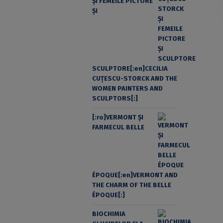
ŞI FEMEILE PICTORE
ŞI
SCULPTORE[:en]CECILIA
CUŢESCU-STORCK AND THE
WOMEN PAINTERS AND
SCULPTORS[:]
[:ro]VERMONT ȘI
FARMECUL BELLE
ÉPOQUE[:en]VERMONT AND
THE CHARM OF THE BELLE
ÉPOQUE[:]
BIOCHIMIA