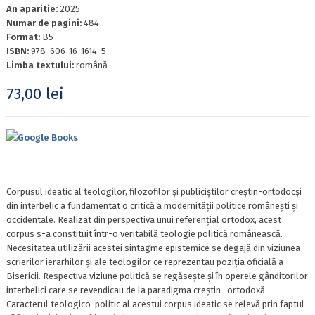
An aparitie:
2025
Numar de pagini:
484
Format:
B5
ISBN:
978-606-16-1614-5
Limba textului:
română
73,00
lei
Google Books
Corpusul ideatic al teologilor, filozofilor și publiciștilor creștin-ortodocși
din interbelic a fundamentat o critică a modernității politice românești și
occidentale. Realizat din perspectiva unui referențial ortodox, acest
corpus s-a constituit într-o veritabilă teologie politică românească.
Necesitatea utilizării acestei sintagme epistemice se degajă din viziunea
scrierilor ierarhilor și ale teologilor ce reprezentau poziția oficială a
Bisericii. Respectiva viziune politică se regăsește și în operele gânditorilor
interbelici care se revendicau de la paradigma creștin -ortodoxă.
Caracterul teologico-politic al acestui corpus ideatic se relevă prin faptul