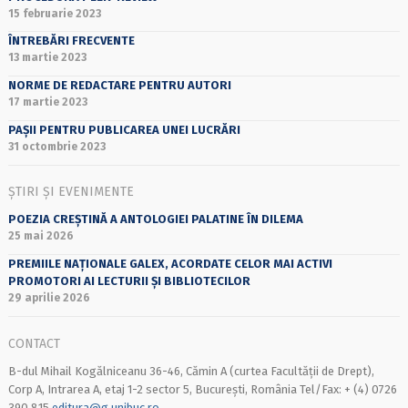
15 februarie 2023
ÎNTREBĂRI FRECVENTE
13 martie 2023
NORME DE REDACTARE PENTRU AUTORI
17 martie 2023
PAȘII PENTRU PUBLICAREA UNEI LUCRĂRI
31 octombrie 2023
ȘTIRI ȘI EVENIMENTE
POEZIA CREȘTINĂ A ANTOLOGIEI PALATINE ÎN DILEMA
25 mai 2026
PREMIILE NAȚIONALE GALEX, ACORDATE CELOR MAI ACTIVI
PROMOTORI AI LECTURII ȘI BIBLIOTECILOR
29 aprilie 2026
CONTACT
B-dul Mihail Kogălniceanu 36-46, Cămin A (curtea Facultății de Drept),
Corp A, Intrarea A, etaj 1-2 sector 5, București, România Tel/Fax: + (4) 0726
390 815
editura@g.unibuc.ro