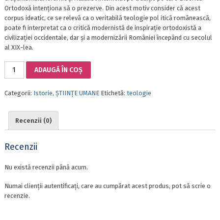
Ortodoxă intenționa să o prezerve. Din acest motiv consider că acest
corpus ideatic, ce se relevă ca o veritabilă teologie pol itică românească,
poate fi interpretat ca o critică modernistă de inspirație ortodoxistă a
civilizației occidentale, dar și a modernizării României începând cu secolul
al XIX-lea.
Cantitate
ADAUGĂ ÎN COȘ
TEOLOGIE
POLITICĂ
Categorii:
Istorie
,
ȘTIINȚE UMANE
Etichetă:
teologie
ROMÂNEASCĂO
ANALIZĂ
DE
Recenzii (0)
DISCURS
1918–
1941
Recenzii
Nu există recenzii până acum.
Numai clienții autentificați, care au cumpărat acest produs, pot să scrie o
recenzie.