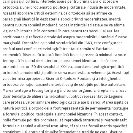
că în peisajul cultural interbelic apare pentru prima oară o abordare
ortodoxă a unei problematici politice și culturale indusă de modernitate.
Această abordare critică determina ca ortodoxia să se afirme ca
paradigmă ideatică în dezbaterile epocii privind modernitatea. Inedită
pentru cultura română modernă, vocea instituției ecleziale se va afirma
viguros în interbelic în contextul în care pentru tot secolul al XIX-lea
poziționarea și reflecția ortodoxiei asupra modernizării României fusese
marginală. Exceptând episodul secularizării din 1863, care configurase
profilul unui conflict ecleziologic între statul român și Patriarhia
ecumenică, Biserica Ortodoxă Română fusese prezentă minimal ca voce
teologală în cadrul dezbaterilor asupra temei identitare. Însă, spre
orizontul anilor ’30 din secolul al XX-lea, abordarea teologico-politică
ortodoxă a modernității politice se va manifesta cu vehemență. Acest fapt
va determina apropierea Bisericii Ortodoxe Române și a intelighenției
ortodoxe de naționalismele interbelice și de soluțiile politice autoritare.
Marea tentație a teologilor și a gânditorilor organici ai dreptei nu a fost
doar tendința de afiliere la radicalismul politic reprezentat de Legiune,
care profesa valori similare ideologic cu cele ale Bisericii. Marea ispită de
natură politică a ortodoxiei a fost reprezentată de permanenta nostalgie
a formulei politico-teologale a simphoniei bizantine. În acest context,
noile formule politice promiteau să reproducă structural și regresiv atât
formula bizantină a alianței tron-altar, cât și acea formă mentis specifică
creștinismului ierarhic și ritualist întemeiat pe tradiție pe care Biserica