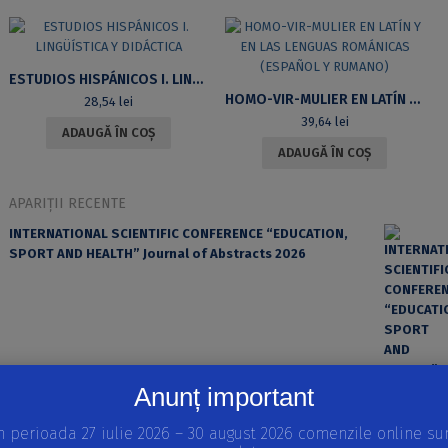
ESTUDIOS HISPÁNICOS I. LINGÜÍSTICA Y DIDÁCTICA
HOMO-VIR-MULIER EN LATÍN Y EN LAS LENGUAS ROMÁNICAS (ESPAÑOL Y RUMANO)
28,54
lei
39,64
lei
ADAUGĂ ÎN COȘ
ADAUGĂ ÎN COȘ
APARIȚII RECENTE
INTERNATIONAL SCIENTIFIC CONFERENCE “EDUCATION,
SPORT AND HEALTH” Journal of Abstracts 2026
Anunț important
n perioada 27 iulie 2026 – 30 august 2026 comenzile online su