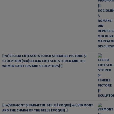
[:ro]CECILIA CUŢESCU-STORCK ŞI FEMEILE PICTORE ŞI
SCULPTORE[:en]CECILIA CUŢESCU-STORCK AND THE
WOMEN PAINTERS AND SCULPTORS[:]
[:ro]VERMONT ȘI FARMECUL BELLE ÉPOQUE[:en]VERMONT
AND THE CHARM OF THE BELLE ÉPOQUE[:]