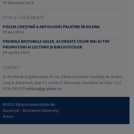
15 februarie 2023
ȘTIRI ȘI EVENIMENTE
POEZIA CREȘTINĂ A ANTOLOGIEI PALATINE ÎN DILEMA
25 mai 2026
PREMIILE NAȚIONALE GALEX, ACORDATE CELOR MAI ACTIVI
PROMOTORI AI LECTURII ȘI BIBLIOTECILOR
29 aprilie 2026
CONTACT
B-dul Mihail Kogălniceanu 36-46, Cămin A (curtea Facultății de Drept),
Corp A, Intrarea A, etaj 1-2 sector 5, București, România Tel/Fax: + (4)
0726 390 815
editura@g.unibuc.ro
©2025 Editura Universității din
București - Bucharest University
Press