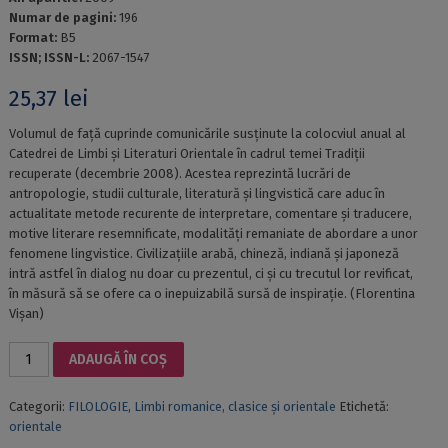
Numar de pagini:
196
Format:
B5
ISSN; ISSN-L:
2067-1547
25,37
lei
Volumul de față cuprinde comunicările susținute la colocviul anual al
Catedrei de Limbi și Literaturi Orientale în cadrul temei Tradiții
recuperate (decembrie 2008). Acestea reprezintă lucrări de
antropologie, studii culturale, literatură și lingvistică care aduc în
actualitate metode recurente de interpretare, comentare și traducere,
motive literare resemnificate, modalități remaniate de abordare a unor
fenomene lingvistice. Civilizațiile arabă, chineză, indiană și japoneză
intră astfel în dialog nu doar cu prezentul, ci și cu trecutul lor revificat,
în măsură să se ofere ca o inepuizabilă sursă de inspirație. (Florentina
Vișan)
Cantitate
ADAUGĂ ÎN COȘ
TRADIȚII
ÎN
Categorii:
FILOLOGIE
,
Limbi romanice, clasice și orientale
Etichetă:
DIALOG
orientale
TRADITIONS