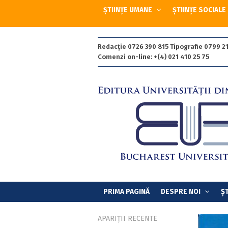
ȘTIINȚE UMANE
ȘTIINȚE SOCIALE
Redacție 0726 390 815 Tipografie 0799 21
Comenzi on-line: +(4) 021 410 25 75
PRIMA PAGINĂ
DESPRE NOI
ȘT
APARIȚII RECENTE