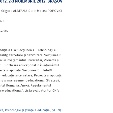
2012, 2-3 NOIEMBRIE 2012, BRAȘOV
, Grigore ALBEANU, Dorin Mircea POPOVICI
322
-4708
ediția a X-a; Secțiunea A – Tehnologii e-
Reality, Cercetare și dezvoltare, Secțiunea B –
l în învățământul universitar, Proiecte și
a C – Software educațional în învățământul
ecte și aplicații, Secțiunea D – Intel®
 educație și cercetare, Proiecte și aplicații,
ing și management educațional, Strategii,
; Intel Romania; Anexă: Regulamentul
re educațíonal”, Lista evaluatorilor CNIV
ică
,
Psihologie și științele educației
,
ȘTIINȚE