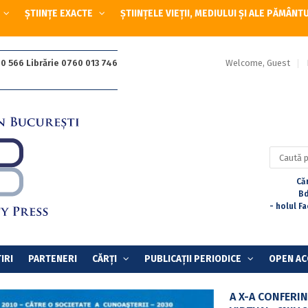
ȘTIINȚE EXACTE
ȘTIINȚELE VIEȚII, MEDIULUI ȘI ALE PĂMÂNT
Welcome, Guest
0 566 Librărie 0760 013 746
Caută
după:
Căr
Bd
- holul F
IRI
PARTENERI
CĂRȚI
PUBLICAȚII PERIODICE
OPEN AC
A X-A CONFERI