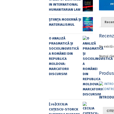
IN INTERNATIONAL
HUMANITARIAN LAW
ȘTIINȚA MODERNĂ ȘI
Recenz
MATERIALISMUL
Recenzi
O ANALIZĂ
PRAGMATICĂ ȘI
Nu există 
SOCIOLINGVISTICĂ
A ROMÂNEI DIN
Numai clie
REPUBLICA
MOLDOVA:
MARCATORII
Produs
DISCURSIVI
[:ro]CECILIA
CUŢESCU-STORCK
CITE