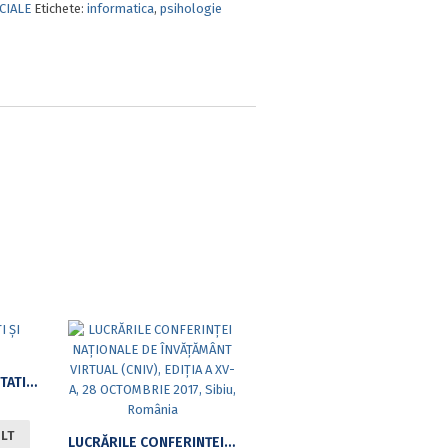
CIALE
Etichete:
informatica
,
psihologie
PROBABILITĂŢI ŞI STATISTICĂ
ULT
LUCRĂRILE CONFERINŢEI NAŢIONALE DE ÎNVĂŢĂMÂNT VIRTUAL (CNIV), EDIŢIA A XV-A, 28 OCTOMBRIE 2017, SIBIU, ROMÂNIA