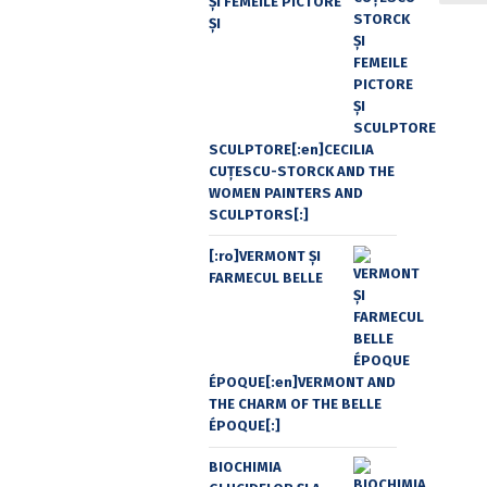
ŞI FEMEILE PICTORE
ŞI
SCULPTORE[:en]CECILIA
CUŢESCU-STORCK AND THE
WOMEN PAINTERS AND
SCULPTORS[:]
[:ro]VERMONT ȘI
FARMECUL BELLE
ÉPOQUE[:en]VERMONT AND
THE CHARM OF THE BELLE
ÉPOQUE[:]
BIOCHIMIA