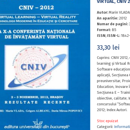
VIRTUAL, CNIV 
Autor:
Marin VLADA
An aparitie:
2012
Numar de pagini:
Format:
B5
ISSN; ISSN-L:
1842
33,30
lei
Cuprins: CNIV 2012, 
learning și Virtual 
Software educaționa
aplicații, Secțiune
preuniversitar, Proi
Education, Inovare în
Secțiunea E – Train
obiective, calitate
concursului “Softwa
2012; Index Autori.
Stoc epuizat
Categorii:
Informat