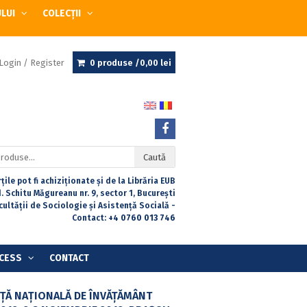
ULUI
COLECȚII
Login / Register
0 produse /
0,00
lei
Caută
țile pot fi achiziționate și de la Librăria EUB
. Schitu Măgureanu nr. 9, sector 1, București
acultății de Sociologie și Asistență Socială -
Contact:
+4 0760 013 746
CESS
CONTACT
NȚĂ NAȚIONALĂ DE ÎNVĂȚĂMÂNT