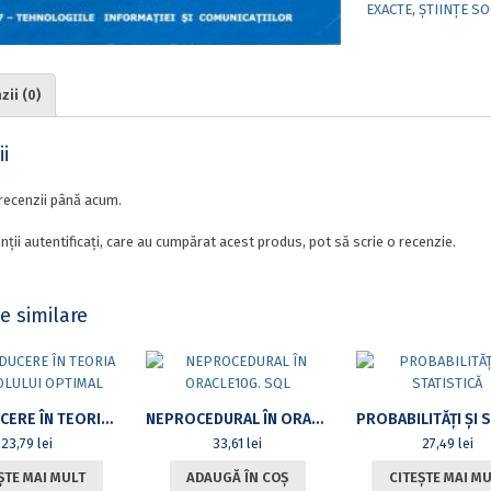
EXACTE
,
ȘTIINȚE SO
ii (0)
i
recenzii până acum.
nții autentificați, care au cumpărat acest produs, pot să scrie o recenzie.
e similare
INTRODUCERE ÎN TEORIA CONTROLULUI OPTIMAL
NEPROCEDURAL ÎN ORACLE10G. SQL
23,79
lei
33,61
lei
27,49
lei
ȘTE MAI MULT
ADAUGĂ ÎN COȘ
CITEȘTE MAI M