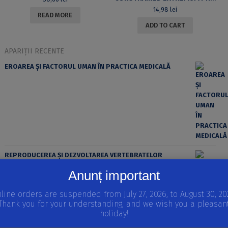
14,98
lei
READ MORE
ADD TO CART
APARIȚII RECENTE
EROAREA ȘI FACTORUL UMAN ÎN PRACTICA MEDICALĂ
REPRODUCEREA ȘI DEZVOLTAREA VERTEBRATELOR
Volumul I
Anunț important
STRATEGII REPRODUCTIVE LA VERTEBRATE, INTRODUCERE
ÎN EMBRIOLOGIE, MODELE IN VITRO ALE DEZVOLTĂRII
line orders are suspended from July 27, 2026, to August 30, 20
EMBRIONARE
Thank you for your understanding, and we wish you a pleasan
holiday!