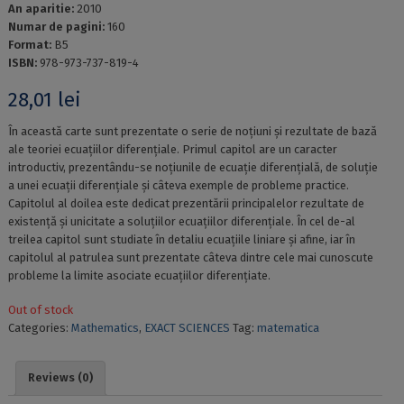
An aparitie:
2010
Numar de pagini:
160
Format:
B5
ISBN:
978-973-737-819-4
28,01
lei
În această carte sunt prezentate o serie de noțiuni și rezultate de bază
ale teoriei ecuațiilor diferențiale. Primul capitol are un caracter
introductiv, prezentându-se noțiunile de ecuație diferențială, de soluție
a unei ecuații diferențiale și câteva exemple de probleme practice.
Capitolul al doilea este dedicat prezentării principalelor rezultate de
existență și unicitate a soluțiilor ecuațiilor diferențiale. În cel de-al
treilea capitol sunt studiate în detaliu ecuațiile liniare și afine, iar în
capitolul al patrulea sunt prezentate câteva dintre cele mai cunoscute
probleme la limite asociate ecuațiilor diferențiate.
Out of stock
Categories:
Mathematics
,
EXACT SCIENCES
Tag:
matematica
Reviews (0)