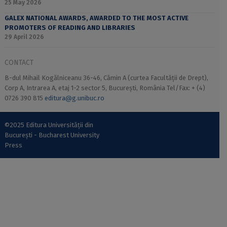
25 May 2026
GALEX NATIONAL AWARDS, AWARDED TO THE MOST ACTIVE
PROMOTERS OF READING AND LIBRARIES
29 April 2026
CONTACT
B-dul Mihail Kogălniceanu 36-46, Cămin A (curtea Facultății de Drept),
Corp A, Intrarea A, etaj 1-2 sector 5, București, România Tel/Fax: + (4)
0726 390 815
editura@g.unibuc.ro
©2025 Editura Universității din
București - Bucharest University
Press