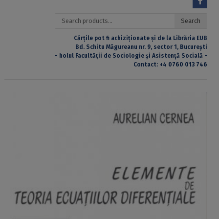
Search
Search
for:
Cărțile pot fi achiziționate și de la Librăria EUB
Bd. Schitu Măgureanu nr. 9, sector 1, București
- holul Facultății de Sociologie și Asistență Socială -
Contact:
+4 0760 013 746