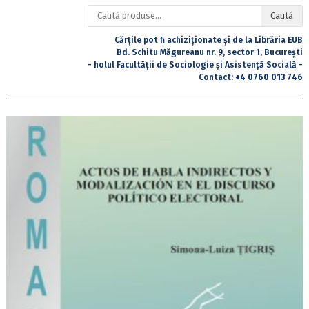
Caută
Caută
după:
Cărțile pot fi achiziționate și de la Librăria EUB
Bd. Schitu Măgureanu nr. 9, sector 1, București
- holul Facultății de Sociologie și Asistență Socială -
Contact:
+4 0760 013 746