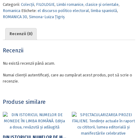
Categorii:
Colecții
,
FILOLOGIE
,
Limbi romanice, clasice și orientale
,
–
Romanica
Etichete:
el discurso político electoral
,
limba spaniolă
,
ACTOS
ROMANICA 30
,
Simona-Luiza Țigriș
DE
HABLA
INDIRECTOS
Recenzii (0)
Y
MODALIZACIÓN
EN
Recenzii
EL
DISCURSO
Nu există recenzii până acum.
POLÍTICO
ELECTORAL
Numai clienții autentificați, care au cumpărat acest produs, pot să scrie o
recenzie.
Produse similare
DIN ISTORICUL NUMELOR DE MONEDE ÎN LIMBA ROMÂNĂ. EDIȚIA A DOUA, REVĂZUTĂ ȘI ADĂUGITĂ