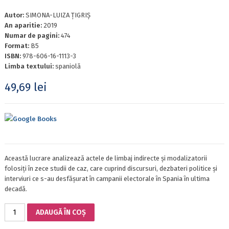
Autor:
SIMONA-LUIZA ȚIGRIȘ
An aparitie:
2019
Numar de pagini:
474
Format:
B5
ISBN:
978-606-16-1113-3
Limba textului:
spaniolă
49,69
lei
Google Books
Această lucrare analizează actele de limbaj indirecte și modalizatorii
folosiți în zece studii de caz, care cuprind discursuri, dezbateri politice și
interviuri ce s-au desfășurat în campanii electorale în Spania în ultima
decadă.
Cantitate
ADAUGĂ ÎN COȘ
Romanica
30