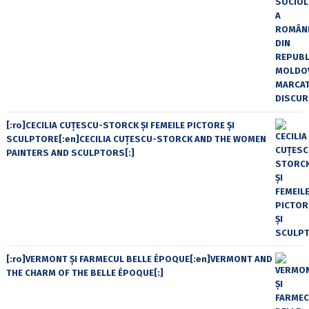
[:ro]CECILIA CUŢESCU-STORCK ŞI FEMEILE PICTORE ŞI
SCULPTORE[:en]CECILIA CUŢESCU-STORCK AND THE WOMEN
PAINTERS AND SCULPTORS[:]
[:ro]VERMONT ȘI FARMECUL BELLE ÉPOQUE[:en]VERMONT AND
THE CHARM OF THE BELLE ÉPOQUE[:]