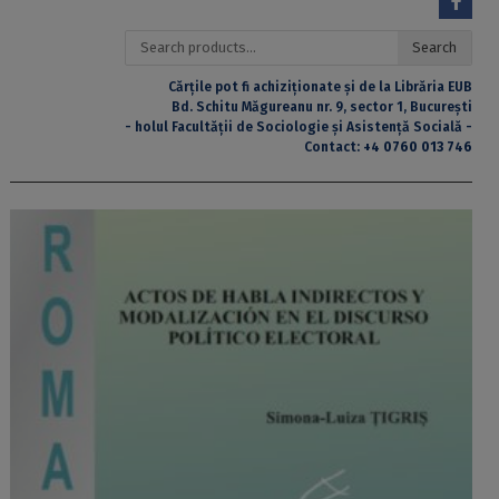
Search
Search
for:
Cărțile pot fi achiziționate și de la Librăria EUB
Bd. Schitu Măgureanu nr. 9, sector 1, București
- holul Facultății de Sociologie și Asistență Socială -
Contact:
+4 0760 013 746