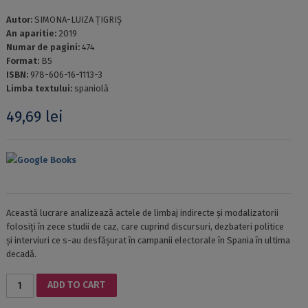
Autor:
SIMONA-LUIZA ȚIGRIȘ
An aparitie:
2019
Numar de pagini:
474
Format:
B5
ISBN:
978-606-16-1113-3
Limba textului:
spaniolă
49,69
lei
Google Books
Această lucrare analizează actele de limbaj indirecte și modalizatorii
folosiți în zece studii de caz, care cuprind discursuri, dezbateri politice
și interviuri ce s-au desfășurat în campanii electorale în Spania în ultima
decadă.
Romanica
ADD TO CART
30
–