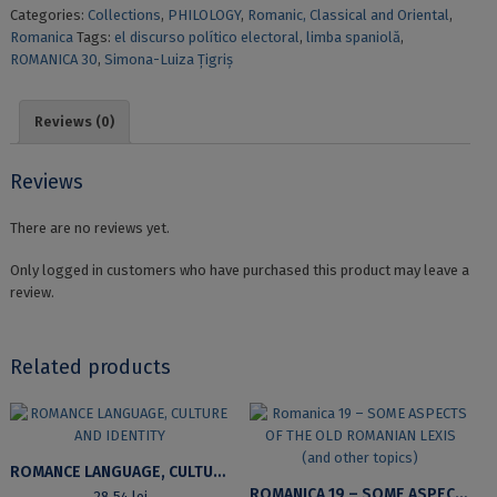
Categories:
Collections
,
PHILOLOGY
,
Romanic, Classical and Oriental
,
ACTOS
Romanica
Tags:
el discurso político electoral
,
limba spaniolă
,
DE
ROMANICA 30
,
Simona-Luiza Țigriș
HABLA
INDIRECTOS
Y
Reviews (0)
MODALIZACIÓN
EN
EL
Reviews
DISCURSO
POLÍTICO
There are no reviews yet.
ELECTORAL
quantity
Only logged in customers who have purchased this product may leave a
review.
Related products
ROMANCE LANGUAGE, CULTURE AND IDENTITY
ROMANICA 19 – SOME ASPECTS OF THE OLD ROMANIAN LEXIS (AND OTHER TOPICS)
28,54
lei