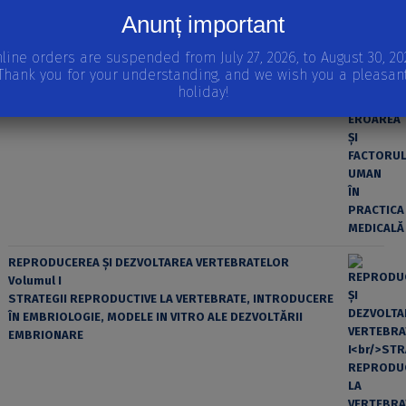
Anunț important
line orders are suspended from July 27, 2026, to August 30, 20
Thank you for your understanding, and we wish you a pleasan
holiday!
EROAREA ȘI FACTORUL UMAN ÎN PRACTICA MEDICALĂ
REPRODUCEREA ȘI DEZVOLTAREA VERTEBRATELOR
Volumul I
STRATEGII REPRODUCTIVE LA VERTEBRATE, INTRODUCERE
ÎN EMBRIOLOGIE, MODELE IN VITRO ALE DEZVOLTĂRII
EMBRIONARE