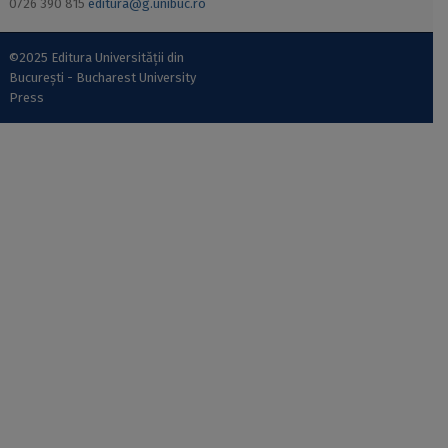
0726 390 815
editura@g.unibuc.ro
©2025 Editura Universității din
București - Bucharest University
Press