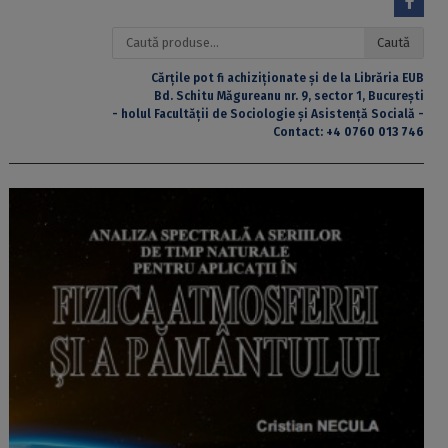
Caută
Caută
după:
Cărțile pot fi achiziționate și de la Librăria EUB
Bd. Schitu Măgureanu nr. 9, sector 1, București
- holul Facultății de Sociologie și Asistență Socială -
Contact:
+4 0760 013 746