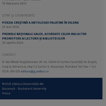
15 februarie 2023
ȘTIRI ȘI EVENIMENTE
POEZIA CREȘTINĂ A ANTOLOGIEI PALATINE ÎN DILEMA
25 mai 2026
PREMIILE NAȚIONALE GALEX, ACORDATE CELOR MAI ACTIVI
PROMOTORI AI LECTURII ȘI BIBLIOTECILOR
29 aprilie 2026
CONTACT
B-dul Mihail Kogălniceanu 36-46, Cămin A (curtea Facultății de Drept),
Corp A, Intrarea A, etaj 1-2 sector 5, București, România Tel/Fax: + (4)
0726 390 815
editura@g.unibuc.ro
©2025 Editura Universității din
București - Bucharest University
Press