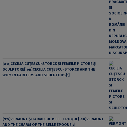
[:ro]CECILIA CUŢESCU-STORCK ŞI FEMEILE PICTORE ŞI
SCULPTORE[:en]CECILIA CUŢESCU-STORCK AND THE
WOMEN PAINTERS AND SCULPTORS[:]
[:ro]VERMONT ȘI FARMECUL BELLE ÉPOQUE[:en]VERMONT
AND THE CHARM OF THE BELLE ÉPOQUE[:]