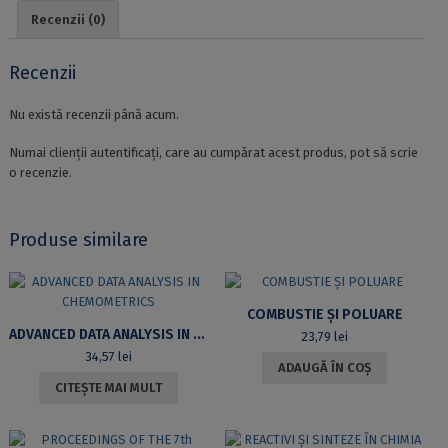
TIMP
Recenzii (0)
NATURALE
PENTRU
APLICAŢII
Recenzii
ÎN
FIZICA
Nu există recenzii până acum.
ATMOSFEREI
ŞI
Numai clienții autentificați, care au cumpărat acest produs, pot să scrie
A
o recenzie.
PĂMÂNTULUI
Produse similare
COMBUSTIE ȘI POLUARE
ADVANCED DATA ANALYSIS IN CHEMOMETRICS
23,79
lei
34,57
lei
ADAUGĂ ÎN COȘ
CITEȘTE MAI MULT