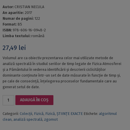
Autor:
CRISTIAN NECULA
An aparitie:
2017
Numar de pagini:
122
Format:
B5
ISBN:
978-606-16-0948-2
Limba textului:
română
27,49
lei
Volumul are ca obiectiv prezentarea celor mai utilizate metode de
analiză spectrală în studiul seriilor de timp legate de Fizica Atmosferei
şi a Pământului în vederea identificării şi descrierii ciclicităţilor
dominante conţinute într-un set de date măsurate în funcţie de timp şi,
pe cale de consecinţă, înţelegerea proceselor fundamentale care au
generat setul de date.
Cantitate
ADAUGĂ ÎN COȘ
ANALIZA
SPECTRALĂ
Categorii:
Colecții
,
Fizică
,
Fizică
,
ȘTIINȚE EXACTE
Etichete:
algoritmul
A
clean
,
analiză spectrală
,
zgomot
SERIILOR
DE