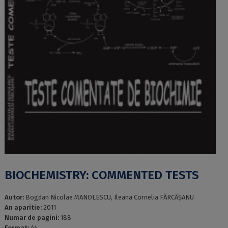
BIOCHEMISTRY: COMMENTED TESTS
Autor:
Bogdan Nicolae MANOLESCU, Ileana Cornelia FĂRCĂȘANU
An aparitie:
2011
Numar de pagini:
188
Format:
A4