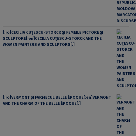
[:ro]CECILIA CUŢESCU-STORCK ŞI FEMEILE PICTORE ŞI
SCULPTORE[:en]CECILIA CUŢESCU-STORCK AND THE
WOMEN PAINTERS AND SCULPTORS[:]
[:ro]VERMONT ȘI FARMECUL BELLE ÉPOQUE[:en]VERMONT
AND THE CHARM OF THE BELLE ÉPOQUE[:]