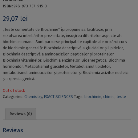
ISBN:
978-973-737-915-3
29,07
lei
„Teste comentate de Biochimie” își propune să faciliteze, prin
rezolvarea întrebărilor prezentate, însușirea diferitelor aspecte ale
biochimiei umane. Sunt parcurse principalele capitole ale oricărui curs
de biochimie generală: Biochimia descriptivă a glucidelor și lipidelor,
Biochimia descriptivă a aminoacizilor, peptidelor și proteinelor,
Biochimia vitaminelor, Biochimia enzimelor, Bioenergetica, Biochima
hormonilor, Metabolismul glucidelor, Metabolismul lipidelor,
metabolismul aminoacizilor și proteinelor și Biochimia acizilor nucleici
și expresia genică.
Out of stock
Categories:
Chemistry
,
EXACT SCIENCES
Tags:
biochimie
,
chimie
,
teste
Reviews (0)
Reviews