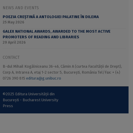
NEWS AND EVENTS
POEZIA CREȘTINĂ A ANTOLOGIEI PALATINE ÎN DILEMA
25 May 2026
GALEX NATIONAL AWARDS, AWARDED TO THE MOST ACTIVE
PROMOTERS OF READING AND LIBRARIES
29 April 2026
CONTACT
B-dul Mihail Kogălniceanu 36-46, Cămin A (curtea Facultății de Drept),
Corp A, Intrarea A, etaj 1-2 sector 5, București, România Tel/Fax: + (4)
0726 390 815
editura@g.unibuc.ro
©2025 Editura Universității din
București - Bucharest University
Press