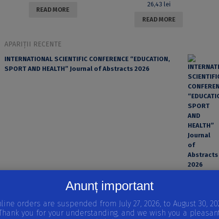
26,43
lei
READ MORE
READ MORE
APARIȚII RECENTE
INTERNATIONAL SCIENTIFIC CONFERENCE “EDUCATION,
SPORT AND HEALTH” Journal of Abstracts 2026
Anunț important
EROAREA ȘI FACTORUL UMAN ÎN PRACTICA MEDICALĂ
line orders are suspended from July 27, 2026, to August 30, 20
Thank you for your understanding, and we wish you a pleasan