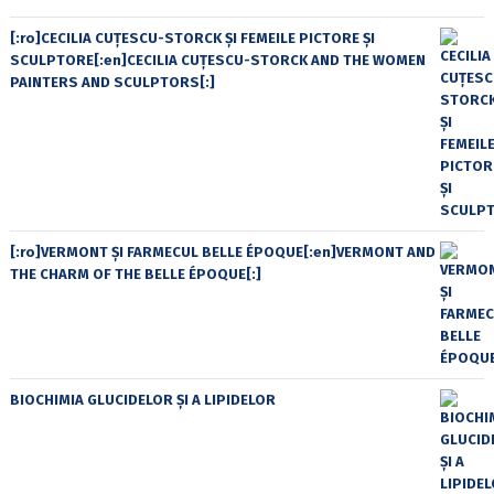
[:ro]CECILIA CUŢESCU-STORCK ŞI FEMEILE PICTORE ŞI
SCULPTORE[:en]CECILIA CUŢESCU-STORCK AND THE WOMEN
PAINTERS AND SCULPTORS[:]
[:ro]VERMONT ȘI FARMECUL BELLE ÉPOQUE[:en]VERMONT AND
THE CHARM OF THE BELLE ÉPOQUE[:]
BIOCHIMIA GLUCIDELOR ȘI A LIPIDELOR