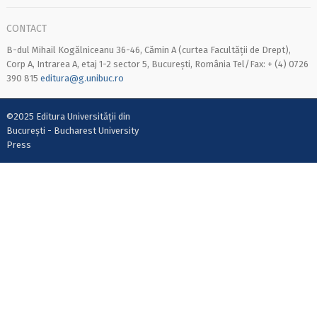
CONTACT
B-dul Mihail Kogălniceanu 36-46, Cămin A (curtea Facultății de Drept),
Corp A, Intrarea A, etaj 1-2 sector 5, București, România Tel/Fax: + (4) 0726
390 815
editura@g.unibuc.ro
©2025 Editura Universității din
București - Bucharest University
Press