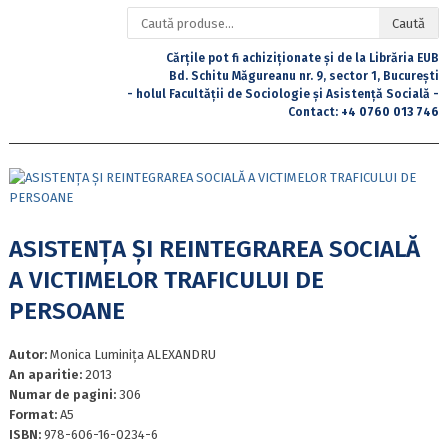
Caută
Caută
după:
Cărțile pot fi achiziționate și de la Librăria EUB
Bd. Schitu Măgureanu nr. 9, sector 1, București
- holul Facultății de Sociologie și Asistență Socială -
Contact:
+4 0760 013 746
ASISTENȚA ȘI REINTEGRAREA SOCIALĂ
A VICTIMELOR TRAFICULUI DE
PERSOANE
Autor:
Monica Luminița ALEXANDRU
An aparitie:
2013
Numar de pagini:
306
Format:
A5
ISBN:
978-606-16-0234-6