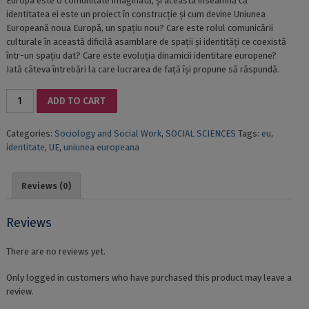
Europa este o comunitate imaginată, și aceasta înseamnă că
identitatea ei este un proiect în construcție și cum devine Uniunea
Europeană noua Europă, un spațiu nou? Care este rolul comunicării
culturale în această dificilă asamblare de spații și identități ce coexistă
într-un spațiu dat? Care este evoluția dinamicii identitare europene?
Iată câteva întrebări la care lucrarea de față își propune să răspundă.
IDENTITY
ADD TO CART
IN
THE
Categories:
Sociology and Social Work
,
SOCIAL SCIENCES
Tags:
eu
,
EUROPEAN
identitate
,
UE
,
uniunea europeana
UNION
quantity
Reviews (0)
Reviews
There are no reviews yet.
Only logged in customers who have purchased this product may leave a
review.