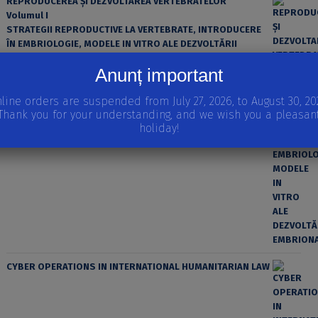
REPRODUCEREA ȘI DEZVOLTAREA VERTEBRATELOR
Volumul I
STRATEGII REPRODUCTIVE LA VERTEBRATE, INTRODUCERE
ÎN EMBRIOLOGIE, MODELE IN VITRO ALE DEZVOLTĂRII
EMBRIONARE
Anunț important
line orders are suspended from July 27, 2026, to August 30, 20
Thank you for your understanding, and we wish you a pleasan
holiday!
CYBER OPERATIONS IN INTERNATIONAL HUMANITARIAN LAW