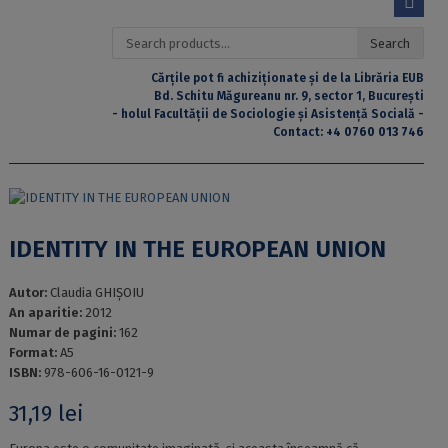
Search
Search
for:
Cărțile pot fi achiziționate și de la Librăria EUB
Bd. Schitu Măgureanu nr. 9, sector 1, București
- holul Facultății de Sociologie și Asistență Socială -
Contact:
+4 0760 013 746
IDENTITY IN THE EUROPEAN UNION
Autor:
Claudia GHIȘOIU
An aparitie:
2012
Numar de pagini:
162
Format:
A5
ISBN:
978-606-16-0121-9
31,19
lei