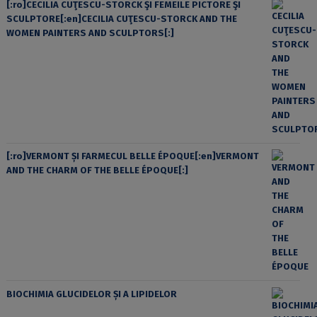
[:ro]CECILIA CUŢESCU-STORCK ŞI FEMEILE PICTORE ŞI
SCULPTORE[:en]CECILIA CUŢESCU-STORCK AND THE
WOMEN PAINTERS AND SCULPTORS[:]
[:ro]VERMONT ȘI FARMECUL BELLE ÉPOQUE[:en]VERMONT
AND THE CHARM OF THE BELLE ÉPOQUE[:]
BIOCHIMIA GLUCIDELOR ȘI A LIPIDELOR