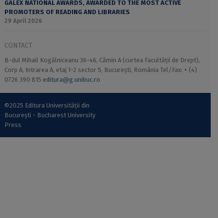
GALEX NATIONAL AWARDS, AWARDED TO THE MOST ACTIVE
PROMOTERS OF READING AND LIBRARIES
29 April 2026
CONTACT
B-dul Mihail Kogălniceanu 36-46, Cămin A (curtea Facultății de Drept),
Corp A, Intrarea A, etaj 1-2 sector 5, București, România Tel/Fax: + (4)
0726 390 815
editura@g.unibuc.ro
©2025 Editura Universității din
București - Bucharest University
Press