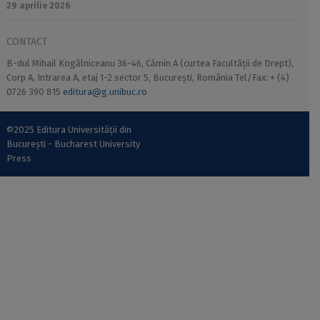
29 aprilie 2026
CONTACT
B-dul Mihail Kogălniceanu 36-46, Cămin A (curtea Facultății de Drept),
Corp A, Intrarea A, etaj 1-2 sector 5, București, România Tel/Fax: + (4)
0726 390 815
editura@g.unibuc.ro
©2025 Editura Universității din
București - Bucharest University
Press