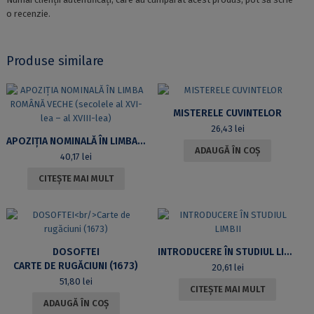
o recenzie.
Produse similare
MISTERELE CUVINTELOR
26,43
lei
APOZIŢIA NOMINALĂ ÎN LIMBA ROMÂNĂ VECHE (SECOLELE AL XVI-LEA – AL XVIII-LEA)
ADAUGĂ ÎN COȘ
40,17
lei
CITEȘTE MAI MULT
DOSOFTEI
INTRODUCERE ÎN STUDIUL LIMBII
CARTE DE RUGĂCIUNI (1673)
20,61
lei
51,80
lei
CITEȘTE MAI MULT
ADAUGĂ ÎN COȘ