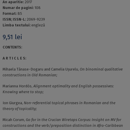
An aparitie:
2017
Numar de pagini:
108
Format:
B5
ISSN; ISSN-L:
2069-9239
Limba textului:
engleză
9,51
lei
CONTENTS:
A R T I C L E S:
Mihaela Tănase-Dogaru and Camelia Uşurelu,
On binominal qualitative
constructions in Old Romanian;
Marianna Hordós,
Alignment optimality and English possessives:
Knowing where to stop;
Ion Giurgea,
Non-referential topical phrases in Romanian and the
theory of topicality;
Micah Corum,
Go for in the Crucian Wiretaps Corpus: Insight on MV for
constructions and the verb/preposition distinction in Afro-Caribbean