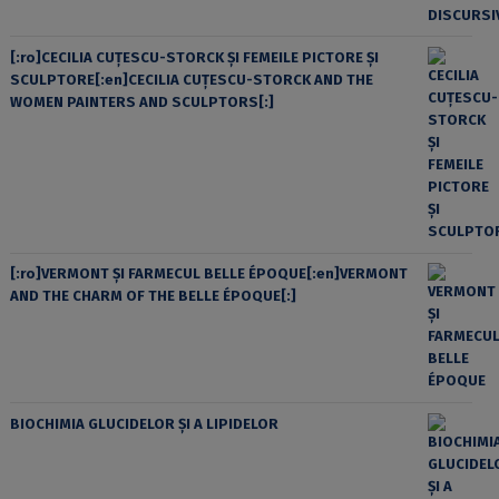
[:ro]CECILIA CUŢESCU-STORCK ŞI FEMEILE PICTORE ŞI
SCULPTORE[:en]CECILIA CUŢESCU-STORCK AND THE
WOMEN PAINTERS AND SCULPTORS[:]
[:ro]VERMONT ȘI FARMECUL BELLE ÉPOQUE[:en]VERMONT
AND THE CHARM OF THE BELLE ÉPOQUE[:]
BIOCHIMIA GLUCIDELOR ȘI A LIPIDELOR