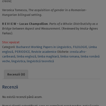
creole;
Veronica Tomescu,
The acquisition of gender in a Romanian-
Hungarian bilingual setting.
R E V I E W – Lucas Champollion
.
Parts of a Whole: Distributivity as a
Bridge between Aspect and Measurement.
(Reviewed by Imola-Ágnes
Farkas).
Stoc epuizat
Categorii:
Bucharest Working Papers in Linguistics
,
FILOLOGIE
,
Limba
engleză
,
PERIODICE
,
Reviste academice
Etichete:
creola afro-
caribeană
,
limba engleză
,
limba maghiară
,
limba romana
,
limba română
veche
,
lingvistica
,
lingvistică teoretică
Recenzii (0)
Recenzii
Nu există recenzii până acum.
Numai clienții autentificați, care au cumpărat acest produs, pot să scrie