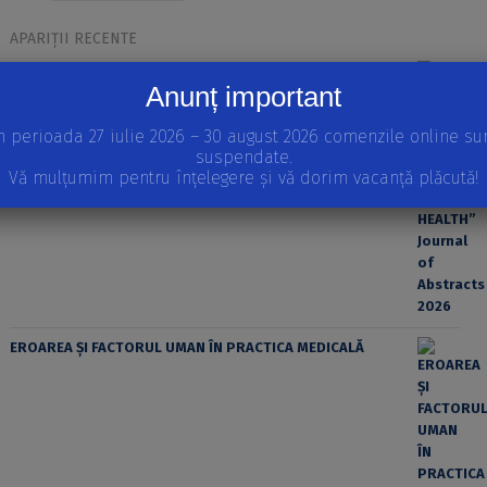
APARIȚII RECENTE
INTERNATIONAL SCIENTIFIC CONFERENCE “EDUCATION,
Anunț important
SPORT AND HEALTH” Journal of Abstracts 2026
n perioada 27 iulie 2026 – 30 august 2026 comenzile online su
suspendate.
Vă mulțumim pentru înțelegere și vă dorim vacanță plăcută!
EROAREA ȘI FACTORUL UMAN ÎN PRACTICA MEDICALĂ