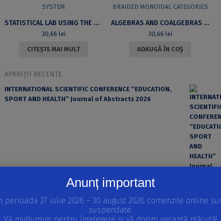
STATISTICAL LAB USING THE R-SYSTEM
ALGEBRAS AND COALGEBRAS IN BRAIDED MONOIDAL CATEGORIES
30,66
lei
30,66
lei
CITEȘTE MAI MULT
ADAUGĂ ÎN COȘ
APARIȚII RECENTE
INTERNATIONAL SCIENTIFIC CONFERENCE “EDUCATION,
SPORT AND HEALTH” Journal of Abstracts 2026
Anunț important
n perioada 27 iulie 2026 – 30 august 2026 comenzile online su
suspendate.
EROAREA ȘI FACTORUL UMAN ÎN PRACTICA MEDICALĂ
Vă mulțumim pentru înțelegere și vă dorim vacanță plăcută!