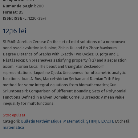
Numar de pagini:
200
Format:
B5
ISSN; ISSN-L:
1220-3874
12,16
lei
SUMAR: Aurelian Cernea: On the set of mild solutions of a nonconvex
nonclosed evolution inclusion; Zhibin Du and Bo Zhou: Maximum
Degree Distance of Graphs with Exactly Two Cycles; D. Joița and L.
Năstăsescu: On presheaves satisfying property (F2) and a separation
axiom; Florian Luca: The beast and triangular Zeckendorf
representations; Jaqueline Ojeda: Uniqueness for ultrametric analytic
functions; Ioan A. Rus, Marcel-Adrian Șerban and Damian Trif: Step
method for some integral equations from biomathematics; Gun
Srijuntongsiri: Comparison of Different Bounding Sets of Polynomial
Functions Defined in a Given Domain; Corneliu Ursescu: A mean value
inequality for multifunctions.
Stoc epuizat
Categorii:
Bulletin Mathématique
,
Matematică
,
ȘTIINȚE EXACTE
Etichetă:
matematica