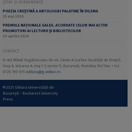
ȘTIRI ȘI EVENIMENTE
POEZIA CREȘTINĂ A ANTOLOGIEI PALATINE ÎN DILEMA
25 mai 2026
PREMIILE NAȚIONALE GALEX, ACORDATE CELOR MAI ACTIVI
PROMOTORI AI LECTURII ȘI BIBLIOTECILOR
29 aprilie 2026
CONTACT
B-dul Mihail Kogălniceanu 36-46, Cămin A (curtea Facultății de Drept),
Corp A, Intrarea A, etaj 1-2 sector 5, București, România Tel/Fax: + (4)
0726 390 815
editura@g.unibuc.ro
©2025 Editura Universității din
București - Bucharest University
Press