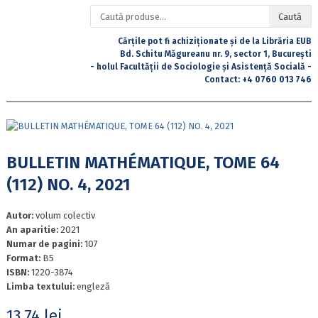
Caută
Caută
după:
Cărțile pot fi achiziționate și de la Librăria EUB
Bd. Schitu Măgureanu nr. 9, sector 1, București
- holul Facultății de Sociologie și Asistență Socială -
Contact:
+4 0760 013 746
BULLETIN MATHÉMATIQUE, TOME 64
(112) NO. 4, 2021
Autor:
volum colectiv
An aparitie:
2021
Numar de pagini:
107
Format:
B5
ISBN:
1220-3874
Limba textului:
engleză
13,74
lei