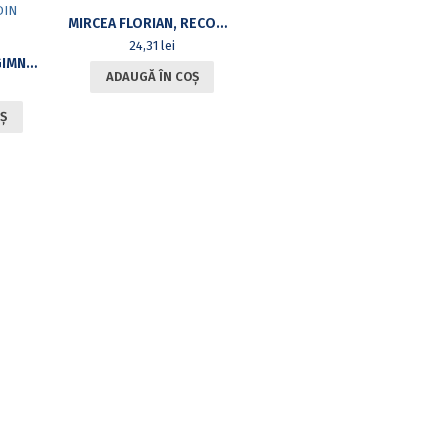
MIRCEA FLORIAN, RECONSTRUCȚIA DATULUI ȘI IDEEA RECESIVITĂȚII
24,31
lei
CURS PRACTIC DE GIMNASTICĂ AEROBICĂ PENTRU STUDENȚII DIN UNIVERSITATEA DIN BUCUREȘTI
ADAUGĂ ÎN COȘ
Ș