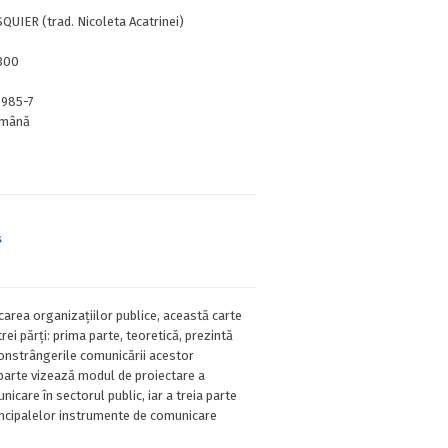
UIER (trad. Nicoleta Acatrinei)
300
0985-7
mână
s
area organizațiilor publice, această carte
rei părți: prima parte, teoretică, prezintă
 constrângerile comunicării acestor
 parte vizează modul de proiectare a
nicare în sectorul public, iar a treia parte
incipalelor instrumente de comunicare