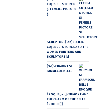
CUŢESCU-STORCK
ŞI FEMEILE PICTORE
ŞI
SCULPTORE[:en]CECILIA
CUŢESCU-STORCK AND THE
WOMEN PAINTERS AND
SCULPTORS[:]
[:ro]VERMONT ȘI
FARMECUL BELLE
ÉPOQUE[:en]VERMONT AND
THE CHARM OF THE BELLE
ÉPOQUE[:]