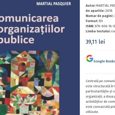
Autor:
MARTIAL PASQ
An aparitie:
2018
Numar de pagini:
Format:
B5
ISBN:
978-606-16-
Limba textului:
ro
39,11
lei
Google Book
Centrată pe comunic
este structurată în t
particularitățile și
organizații, a doua
activităților de comu
este consacrată pr
utilizate.