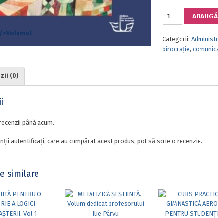
Cantitate
ADAUGĂ 
COMUNICAREA
ORGANIZAȚIILOR
Categorii:
Administra
PUBLICE
birocrație
,
comunic
ii (0)
i
recenzii până acum.
nții autentificați, care au cumpărat acest produs, pot să scrie o recenzie.
e similare