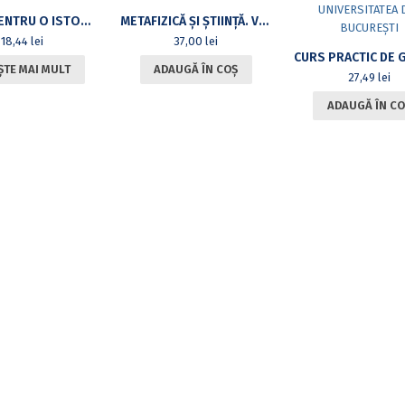
SCHIȚĂ PENTRU O ISTORIE A LOGICII RENAȘTERII. VOL 1
METAFIZICĂ ȘI ȘTIINȚĂ. VOLUM DEDICAT PROFESORULUI ILIE PÂRVU
18,44
lei
37,00
lei
ȘTE MAI MULT
ADAUGĂ ÎN COȘ
27,49
lei
ADAUGĂ ÎN CO