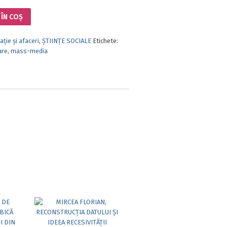
ÎN COȘ
ție și afaceri
,
ȘTIINȚE SOCIALE
Etichete:
are
,
mass-media