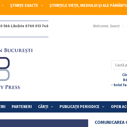
ȘTIINȚE EXACTE
ȘTIINȚELE VIEȚII, MEDIULUI ȘI ALE PĂMÂNT
Welcome, Guest
0 566 Librărie 0760 013 746
Caută
după:
Căr
Bd
- holul F
IRI
PARTENERI
CĂRȚI
PUBLICAȚII PERIODICE
OPEN AC
COMUNICAREA O