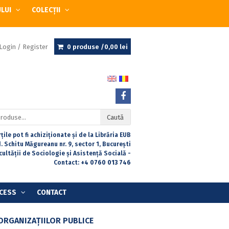
ULUI
COLECȚII
Login / Register
0 produse /
0,00
lei
Caută
țile pot fi achiziționate și de la Librăria EUB
. Schitu Măgureanu nr. 9, sector 1, București
acultății de Sociologie și Asistență Socială -
Contact:
+4 0760 013 746
CESS
CONTACT
RGANIZAȚIILOR PUBLICE