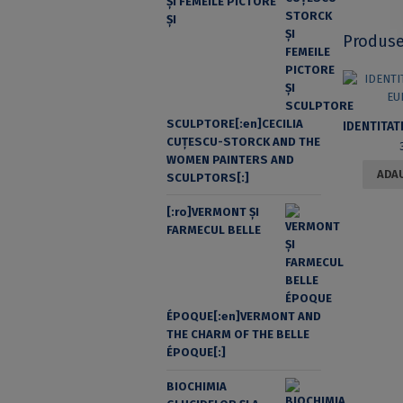
ŞI FEMEILE PICTORE
ŞI
Produse
SCULPTORE[:en]CECILIA
CUŢESCU-STORCK AND THE
WOMEN PAINTERS AND
ADAU
SCULPTORS[:]
[:ro]VERMONT ȘI
FARMECUL BELLE
ÉPOQUE[:en]VERMONT AND
THE CHARM OF THE BELLE
ÉPOQUE[:]
BIOCHIMIA