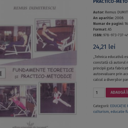
PRACTICO-METO
Autor:
Remus DUMI
An aparitie:
2008
Numar de pagini:
1
Format:
A5
ISBN:
978-973-737-49
24,21
lei
„Tehnica educativă es
constată că autorul 
principii gata fabrica
autoevaluare prin acc
calcul a diverșilor pa
Cantitate
ADAUGĂ Î
CULTURISM-
FITNESS
Categorii:
EDUCAȚIE 
I.
culturism
,
educatie fi
FUNDAMENTE
TEORETICE
ȘI