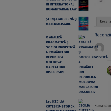
IN INTERNATIONAL
HUMANITARIAN LAW
ȘTIINȚA MODERNĂ ȘI
Recenzi
MATERIALISMUL
Recenzi
O ANALIZĂ
PRAGMATICĂ ȘI
SOCIOLINGVISTICĂ
A ROMÂNEI DIN
REPUBLICA
MOLDOVA:
MARCATORII
DISCURSIVI
[:ro]CECILIA
Numai clien
CUŢESCU-STORCK