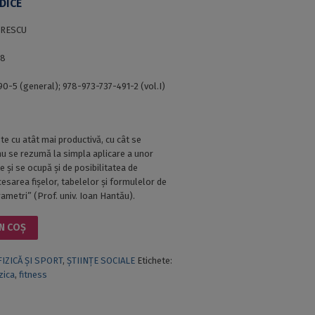
DICE
TRESCU
68
0-5 (general); 978-973-737-491-2 (vol.I)
te cu atât mai productivă, cu cât se
nu se rezumă la simpla aplicare a unor
te și se ocupă și de posibilitatea de
esarea fișelor, tabelelor și formulelor de
rametri” (Prof. univ. Ioan Hantău).
N COȘ
FIZICĂ ȘI SPORT
,
ȘTIINȚE SOCIALE
Etichete:
zica
,
fitness