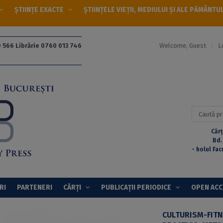
ȘTIINȚE EXACTE
ȘTIINȚELE VIEȚII, MEDIULUI ȘI ALE PĂMÂNTU
Welcome, Guest
L
 566 Librărie 0760 013 746
Caută
după:
Cărț
Bd.
- holul Fac
RI
PARTENERI
CĂRȚI
PUBLICAȚII PERIODICE
OPEN AC
CULTURISM-FITN