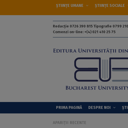
ȘTIINȚE UMANE
ȘTIINȚE SOCIALE
Redacție 0726 390 815 Tipografie 0799 210
Comenzi on-line: +(4) 021 410 25 75
PRIMA PAGINĂ
DESPRE NOI
ȘTI
APARIȚII RECENTE