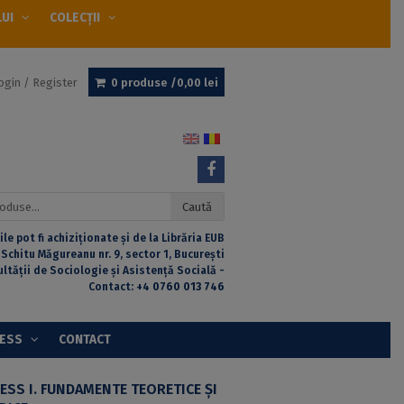
LUI
COLECȚII
ogin / Register
0 produse /
0,00
lei
Caută
ile pot fi achiziționate și de la Librăria EUB
 Schitu Măgureanu nr. 9, sector 1, București
ultății de Sociologie și Asistență Socială -
Contact:
+4 0760 013 746
CESS
CONTACT
ESS I. FUNDAMENTE TEORETICE ȘI