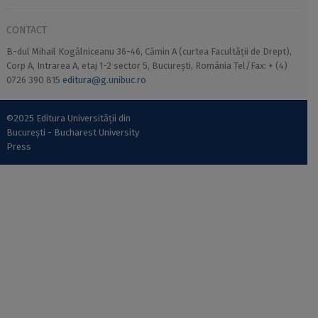
CONTACT
B-dul Mihail Kogălniceanu 36-46, Cămin A (curtea Facultății de Drept),
Corp A, Intrarea A, etaj 1-2 sector 5, București, România Tel/Fax: + (4)
0726 390 815
editura@g.unibuc.ro
©2025 Editura Universității din
București - Bucharest University
Press