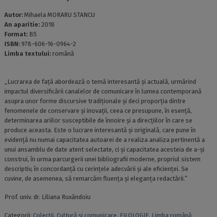
Autor:
Mihaela MORARU STANCU
An aparitie:
2018
Format:
B5
ISBN:
978-606-16-0964-2
Limba textului:
română
„Lucrarea de față abordează o temă interesantă și actuală, urmărind
impactul diversificării canalelor de comunicare în lumea contemporană
asupra unor forme discursive tradiționale și deci proporția dintre
fenomenele de conservare și inovații, ceea ce presupune, în esență,
determinarea ariilor susceptibile de înnoire și a direcțiilor în care se
produce aceasta. Este o lucrare interesantă și originală, care pune în
evidență nu numai capacitatea autoarei de a realiza analiza pertinentă a
unui ansamblu de date atent selectate, ci și capacitatea acesteia de a-și
construi, în urma parcurgerii unei bibliografii moderne, propriul sistem
descriptiv, în concordanță cu cerințele adecvării și ale eficienței. Se
cuvine, de asemenea, să remarcăm fluența și eleganța redactării.”
Prof. univ. dr. Liliana Ruxăndoiu
Categorii:
Colecții
,
Cultură şi comunicare
,
FILOLOGIE
,
Limba română