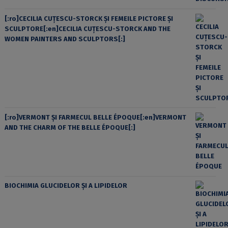
[:ro]CECILIA CUŢESCU-STORCK ŞI FEMEILE PICTORE ŞI
SCULPTORE[:en]CECILIA CUŢESCU-STORCK AND THE
WOMEN PAINTERS AND SCULPTORS[:]
[:ro]VERMONT ȘI FARMECUL BELLE ÉPOQUE[:en]VERMONT
AND THE CHARM OF THE BELLE ÉPOQUE[:]
BIOCHIMIA GLUCIDELOR ȘI A LIPIDELOR