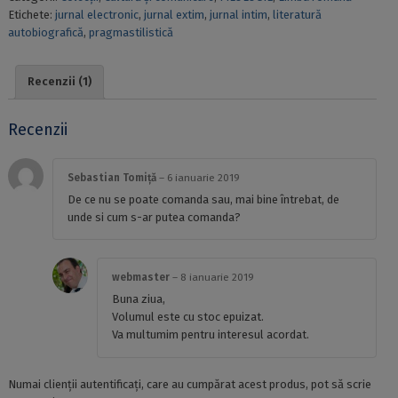
Etichete:
jurnal electronic
,
jurnal extim
,
jurnal intim
,
literatură
autobiografică
,
pragmastilistică
Recenzii (1)
Recenzii
Sebastian Tomiță
–
6 ianuarie 2019
De ce nu se poate comanda sau, mai bine întrebat, de
unde si cum s-ar putea comanda?
webmaster
–
8 ianuarie 2019
Buna ziua,
Volumul este cu stoc epuizat.
Va multumim pentru interesul acordat.
Numai clienții autentificați, care au cumpărat acest produs, pot să scrie