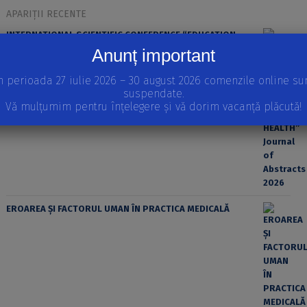
APARIȚII RECENTE
INTERNATIONAL SCIENTIFIC CONFERENCE “EDUCATION,
SPORT AND HEALTH” Journal of Abstracts 2026
Anunț important
n perioada 27 iulie 2026 – 30 august 2026 comenzile online su
suspendate.
Vă mulțumim pentru înțelegere și vă dorim vacanță plăcută!
EROAREA ȘI FACTORUL UMAN ÎN PRACTICA MEDICALĂ