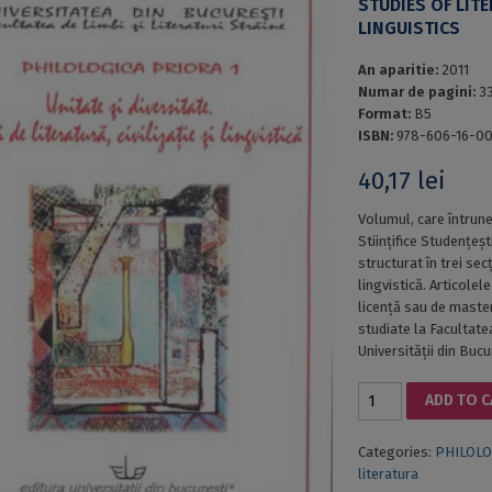
STUDIES OF LITE
LINGUISTICS
An aparitie:
2011
Numar de pagini:
3
Format:
B5
ISBN:
978-606-16-0
40,17
lei
Volumul, care întrune
Stiințifice Studențeș
structurat în trei secți
lingvistică. Articole
licență sau de mastera
studiate la Facultatea
Universității din Bucu
PHILOLOGICA
ADD TO 
PRIORA
1.
Categories:
PHILOLO
Unity
literatura
and