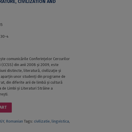
RATURE, CIVILIZATION AND
35
030-4
ște comunicările Conferințelor Cercurilor
ti (CCSS) din anii 2008 și 2009, este
uni distincte, literatură, civilizație și
le aparțin unor studenți din programe de
t, din diferite arii de limbă și cultură
 de Limbi și Literaturi Străine a
rești.
CART
GY
,
Romanian
Tags:
civilizatie
,
lingvistica
,