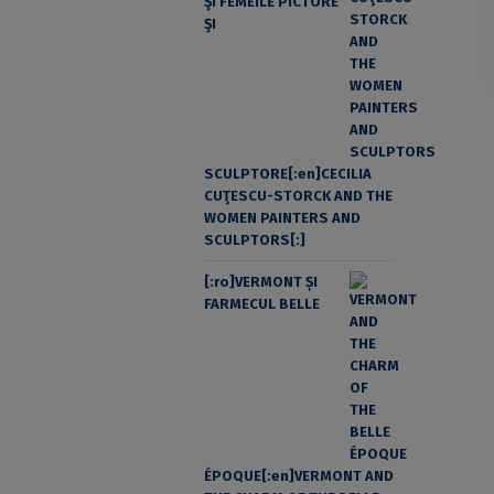
ŞI FEMEILE PICTORE
ŞI
SCULPTORE[:en]CECILIA
CUŢESCU-STORCK AND THE
WOMEN PAINTERS AND
SCULPTORS[:]
[:ro]VERMONT ȘI
FARMECUL BELLE
ÉPOQUE[:en]VERMONT AND