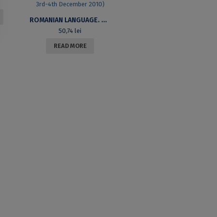
ROMANIAN LANGUAGE. HYPOSTASES OF LINGUISTIC VARIATION. II . PRAGMATICS AND STYLISTICS. PROCEEDINGS OF THE 10TH COLLOQUIUM OF THE ROMANIAN LANGUAGE DEPARTMENT (BUCHAREST, 3RD-4TH DECEMBER 2010)
50,74
lei
READ MORE