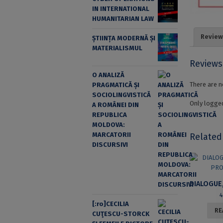
IN INTERNATIONAL
HUMANITARIAN LAW
Review
ȘTIINȚA MODERNĂ ȘI
MATERIALISMUL
Reviews
O ANALIZĂ
There are n
PRAGMATICĂ ȘI
SOCIOLINGVISTICĂ
Only logged
A ROMÂNEI DIN
REPUBLICA
MOLDOVA:
MARCATORII
Related
DISCURSIVI
[:ro]CECILIA
RE
CUŢESCU-STORCK