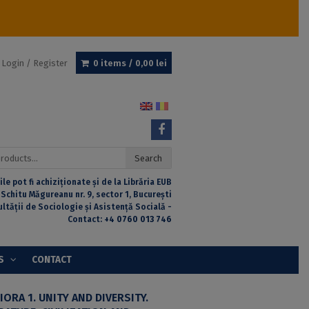
Login / Register
0 items /
0,00
lei
Search
ile pot fi achiziționate și de la Librăria EUB
 Schitu Măgureanu nr. 9, sector 1, București
ultății de Sociologie și Asistență Socială -
Contact:
+4 0760 013 746
S
CONTACT
ORA 1. UNITY AND DIVERSITY.