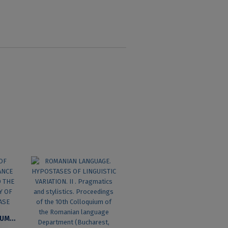
THE CATEGORY OF NUMBER. ITS RELEVANCE FOR THE SYNTAX AND THE SEMANTIC TYPOLOGY OF THE NOMINAL PHRASE