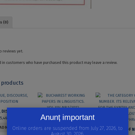
diversity.
Studies
of
literature,
s (0)
civilization
and
linguistics
quantity
o reviews yet.
 in customers who have purchased this product may leave a review.
 products
DIALOGUE, DISCOURSE, PROPOSITION
Anunț important
BUCHAREST WORKING PAPERS IN LINGUISTICS. VOL XIV, NR.1/2012
45,46
lei
22,73
lei
AD MORE
Online orders are suspended from July 27, 2026, to
August 30, 2026.
READ MORE