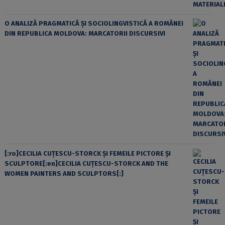
O ANALIZĂ PRAGMATICĂ ȘI SOCIOLINGVISTICĂ A ROMÂNEI
DIN REPUBLICA MOLDOVA: MARCATORII DISCURSIVI
[:ro]CECILIA CUŢESCU-STORCK ŞI FEMEILE PICTORE ŞI
SCULPTORE[:en]CECILIA CUŢESCU-STORCK AND THE
WOMEN PAINTERS AND SCULPTORS[:]