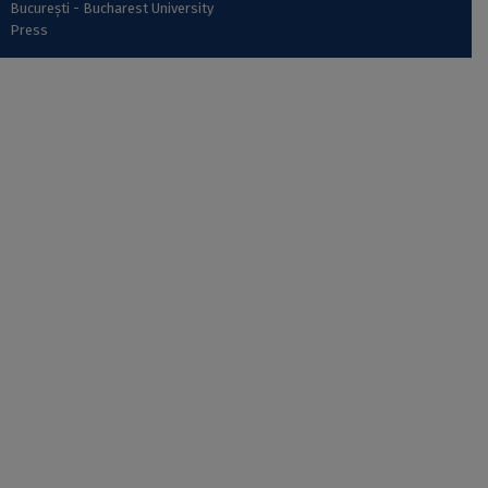
București - Bucharest University
Press