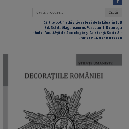
Caută
Caută
după:
Cărțile pot fi achiziționate și de la Librăria EUB
Bd. Schitu Măgureanu nr. 9, sector 1, București
- holul Facultății de Sociologie și Asistență Socială -
Contact:
+4 0760 013 746