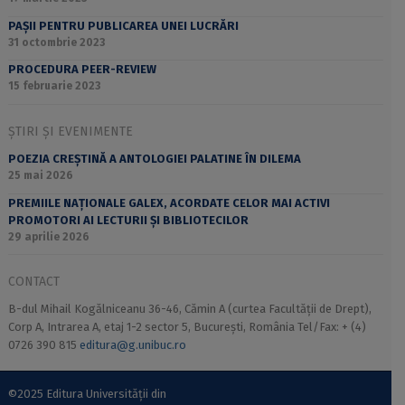
PAȘII PENTRU PUBLICAREA UNEI LUCRĂRI
31 octombrie 2023
PROCEDURA PEER-REVIEW
15 februarie 2023
ȘTIRI ȘI EVENIMENTE
POEZIA CREȘTINĂ A ANTOLOGIEI PALATINE ÎN DILEMA
25 mai 2026
PREMIILE NAȚIONALE GALEX, ACORDATE CELOR MAI ACTIVI
PROMOTORI AI LECTURII ȘI BIBLIOTECILOR
29 aprilie 2026
CONTACT
B-dul Mihail Kogălniceanu 36-46, Cămin A (curtea Facultății de Drept),
Corp A, Intrarea A, etaj 1-2 sector 5, București, România Tel/Fax: + (4)
0726 390 815
editura@g.unibuc.ro
©2025 Editura Universității din