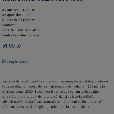
Autor:
SIMION CÂLȚIA
An aparitie:
2022
Numar de pagini:
296
Format:
B5
ISBN:
978-606-16-1340-3
Limba textului:
română
51,80
lei
Google Books
Lucrarea de față (împărțită în trei volume) reunește legislația privitoare
la decorațiile românești de la înființarea primei medalii în 1860 până la
sfârșitul anului 2020. Scopul nostru a fost să punem la dispoziția
cercetătorului interesat de faleristică, dar și de istoria politică,
administrativă, socială sau culturală un instrument de lucru care să îi
ofere un acces rapid la legislația privitoare la acest subiect.