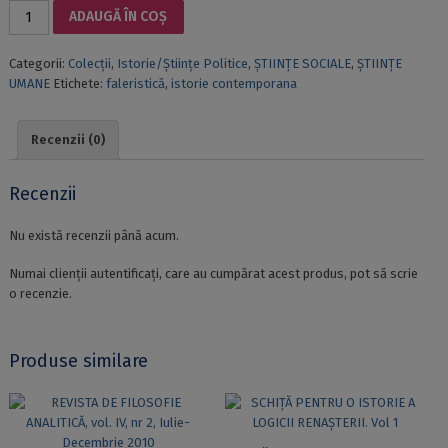
Cantitate
ADAUGĂ ÎN COȘ
DECORAȚIILE
ROMÂNIEI.
Categorii:
Colecții
,
Istorie/Științe Politice
,
ȘTIINȚE SOCIALE
,
ȘTIINȚE
LEGI,
UMANE
Etichete:
faleristică
,
istorie contemporana
DECRETE,
HOTĂRÂRI
ȘI
Recenzii (0)
ALTE
ACTE
NORMATIVE.
Recenzii
VOL.
I,
Nu există recenzii până acum.
1860-
1930
Numai clienții autentificați, care au cumpărat acest produs, pot să scrie
o recenzie.
Produse similare