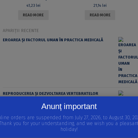
41,23
lei
21,14
lei
READ MORE
READ MORE
APARIȚII RECENTE
EROAREA ȘI FACTORUL UMAN ÎN PRACTICA MEDICALĂ
REPRODUCEREA ȘI DEZVOLTAREA VERTEBRATELOR
Volumul I
Anunț important
STRATEGII REPRODUCTIVE LA VERTEBRATE, INTRODUCERE
ÎN EMBRIOLOGIE, MODELE IN VITRO ALE DEZVOLTĂRII
line orders are suspended from July 27, 2026, to August 30, 20
EMBRIONARE
Thank you for your understanding, and we wish you a pleasan
holiday!