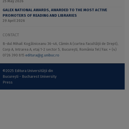
25 May 2026
GALEX NATIONAL AWARDS, AWARDED TO THE MOST ACTIVE
PROMOTERS OF READING AND LIBRARIES
29 April 2026
CONTACT
B-dul Mihail Kogălniceanu 36-46, Cămin A (curtea Facultății de Drept),
Corp A, Intrarea A, etaj 1-2 sector 5, București, România Tel/Fax: + (4)
0726 390 815
editura@g.unibuc.ro
©2025 Editura Universității din
București - Bucharest University
Press