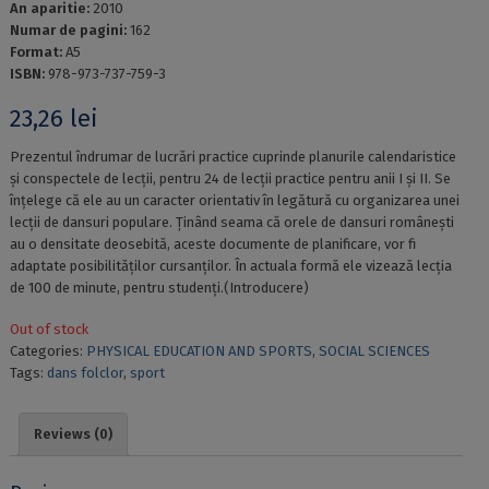
An aparitie:
2010
Numar de pagini:
162
Format:
A5
ISBN:
978-973-737-759-3
23,26
lei
Prezentul îndrumar de lucrări practice cuprinde planurile calendaristice
și conspectele de lecții, pentru 24 de lecții practice pentru anii I și II. Se
înțelege că ele au un caracter orientativ în legătură cu organizarea unei
lecții de dansuri populare. Ținând seama că orele de dansuri românești
au o densitate deosebită, aceste documente de planificare, vor fi
adaptate posibilităților cursanților. În actuala formă ele vizează lecția
de 100 de minute, pentru studenți.(Introducere)
Out of stock
Categories:
PHYSICAL EDUCATION AND SPORTS
,
SOCIAL SCIENCES
Tags:
dans folclor
,
sport
Reviews (0)