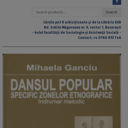
Search
Search
for:
Cărțile pot fi achiziționate și de la Librăria EUB
Bd. Schitu Măgureanu nr. 9, sector 1, București
- holul Facultății de Sociologie și Asistență Socială -
Contact:
+4 0760 013 746