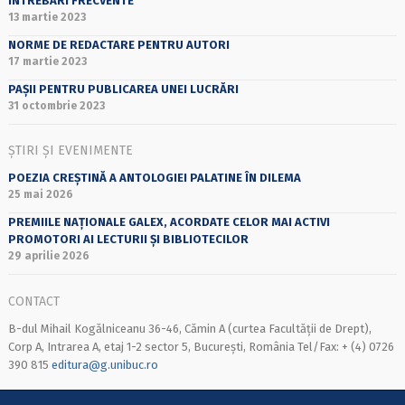
ÎNTREBĂRI FRECVENTE
13 martie 2023
NORME DE REDACTARE PENTRU AUTORI
17 martie 2023
PAȘII PENTRU PUBLICAREA UNEI LUCRĂRI
31 octombrie 2023
ȘTIRI ȘI EVENIMENTE
POEZIA CREȘTINĂ A ANTOLOGIEI PALATINE ÎN DILEMA
25 mai 2026
PREMIILE NAȚIONALE GALEX, ACORDATE CELOR MAI ACTIVI
PROMOTORI AI LECTURII ȘI BIBLIOTECILOR
29 aprilie 2026
CONTACT
B-dul Mihail Kogălniceanu 36-46, Cămin A (curtea Facultății de Drept),
Corp A, Intrarea A, etaj 1-2 sector 5, București, România Tel/Fax: + (4) 0726
390 815
editura@g.unibuc.ro