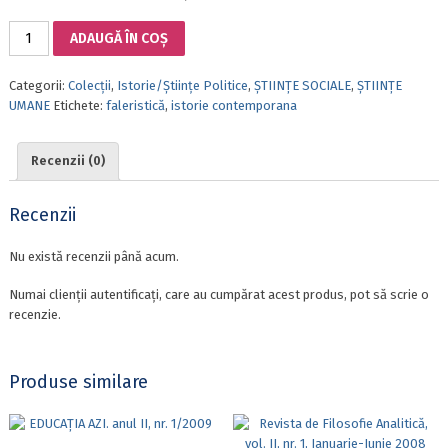
Cantitate
ADAUGĂ ÎN COȘ
DECORAȚIILE
ROMÂNIEI.
Categorii:
Colecții
,
Istorie/Științe Politice
,
ȘTIINȚE SOCIALE
,
ȘTIINȚE
LEGI,
UMANE
Etichete:
faleristică
,
istorie contemporana
DECRETE,
HOTĂRÂRI
ȘI
Recenzii (0)
ALTE
ACTE
NORMATIVE.
Recenzii
VOL.
III,
Nu există recenzii până acum.
1948-
1989,
Numai clienții autentificați, care au cumpărat acest produs, pot să scrie o
1989-
recenzie.
2020,
PARTEA
A
Produse similare
II-
A