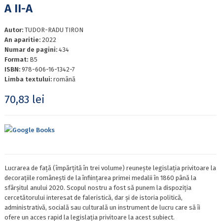
A II-A
Autor:
TUDOR-RADU TIRON
An aparitie:
2022
Numar de pagini:
434
Format:
B5
ISBN:
978-606-16-1342-7
Limba textului:
română
70,83
lei
Google Books
Lucrarea de față (împărțită în trei volume) reunește legislația privitoare la
decorațiile românești de la înființarea primei medalii în 1860 până la
sfârșitul anului 2020. Scopul nostru a fost să punem la dispoziția
cercetătorului interesat de faleristică, dar și de istoria politică,
administrativă, socială sau culturală un instrument de lucru care să îi
ofere un acces rapid la legislația privitoare la acest subiect.