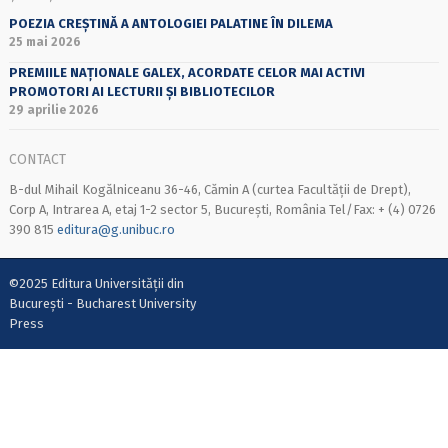
POEZIA CREȘTINĂ A ANTOLOGIEI PALATINE ÎN DILEMA
25 mai 2026
PREMIILE NAȚIONALE GALEX, ACORDATE CELOR MAI ACTIVI
PROMOTORI AI LECTURII ȘI BIBLIOTECILOR
29 aprilie 2026
CONTACT
B-dul Mihail Kogălniceanu 36-46, Cămin A (curtea Facultății de Drept),
Corp A, Intrarea A, etaj 1-2 sector 5, București, România Tel/Fax: + (4) 0726
390 815
editura@g.unibuc.ro
©2025 Editura Universității din
București - Bucharest University
Press