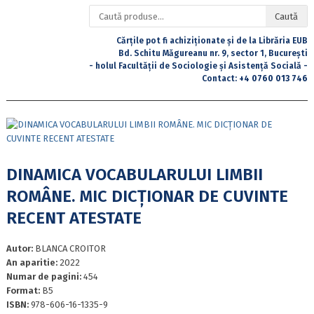
Caută
Caută
după:
Cărțile pot fi achiziționate și de la Librăria EUB
Bd. Schitu Măgureanu nr. 9, sector 1, București
- holul Facultății de Sociologie și Asistență Socială -
Contact:
+4 0760 013 746
DINAMICA VOCABULARULUI LIMBII
ROMÂNE. MIC DICȚIONAR DE CUVINTE
RECENT ATESTATE
Autor:
BLANCA CROITOR
An aparitie:
2022
Numar de pagini:
454
Format:
B5
ISBN:
978-606-16-1335-9