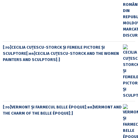
[:ro]CECILIA CUŢESCU-STORCK ŞI FEMEILE PICTORE ŞI
SCULPTORE[:en]CECILIA CUŢESCU-STORCK AND THE WOMEN
PAINTERS AND SCULPTORS[:]
[:ro]VERMONT ȘI FARMECUL BELLE ÉPOQUE[:en]VERMONT AND
THE CHARM OF THE BELLE ÉPOQUE[:]