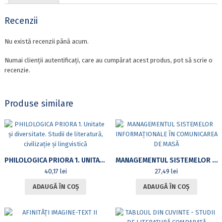
DE
CUVINTE
Recenzii
RECENT
ATESTATE
Nu există recenzii până acum.
Numai clienții autentificați, care au cumpărat acest produs, pot să scrie o
recenzie.
Produse similare
PHILOLOGICA PRIORA 1. UNITATE ȘI DIVERSITATE. STUDII DE LITERATURĂ, CIVILIZAȚIE ȘI LINGVISTICĂ
MANAGEMENTUL SISTEMELOR INFORMAȚIONALE ÎN COMUNICAREA DE MASĂ
40,17
lei
27,49
lei
ADAUGĂ ÎN COȘ
ADAUGĂ ÎN COȘ