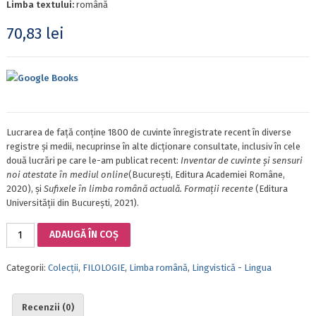
Limba textului:
română
70,83
lei
Google Books
Lucrarea de față conține 1800 de cuvinte înregistrate recent în diverse
registre și medii, necuprinse în alte dicționare consultate, inclusiv în cele
două lucrări pe care le-am publicat recent:
Inventar de cuvinte și sensuri
noi atestate în mediul online
(București, Editura Academiei Române,
2020), și
Sufixele în limba română actuală. Formații recente
(Editura
Universității din București, 2021).
Cantitate
ADAUGĂ ÎN COȘ
DINAMICA
VOCABULARULUI
Categorii:
Colecții
,
FILOLOGIE
,
Limba română
,
Lingvistică - Lingua
LIMBII
ROMÂNE.
MIC
Recenzii (0)
DICȚIONAR