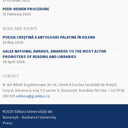
31 October 2023
PEER-REVIEW PROCEDURE
15 February 2023
NEWS AND EVENTS
POEZIA CREȘTINĂ A ANTOLOGIEI PALATINE ÎN DILEMA
25 May 2026
GALEX NATIONAL AWARDS, AWARDED TO THE MOST ACTIVE
PROMOTERS OF READING AND LIBRARIES
29 April 2026
CONTACT
B-dul Mihail Kogălniceanu 36-46, Cămin A (curtea Facultății de Drept),
Corp A, Intrarea A, etaj 1-2 sector 5, București, România Tel/Fax: + (4) 0726
390 815
editura@g.unibuc.ro
©2025 Editura Universității din
București - Bucharest University
Press