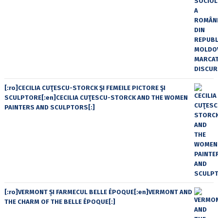
[:ro]CECILIA CUŢESCU-STORCK ŞI FEMEILE PICTORE ŞI
SCULPTORE[:en]CECILIA CUŢESCU-STORCK AND THE WOMEN
PAINTERS AND SCULPTORS[:]
[:ro]VERMONT ȘI FARMECUL BELLE ÉPOQUE[:en]VERMONT AND
THE CHARM OF THE BELLE ÉPOQUE[:]