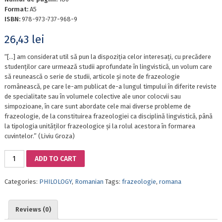
Format:
A5
ISBN:
978-973-737-968-9
26,43
lei
“[…] am considerat util să pun la dispoziția celor interesați, cu precădere
studenților care urmează studii aprofundate în lingvistică, un volum care
să reunească o serie de studii, articole și note de frazeologie
românească, pe care le-am publicat de-a lungul timpului în diferite reviste
de specialitate sau în volumele colective ale unor colocvii sau
simpozioane, în care sunt abordate cele mai diverse probleme de
frazeologie, de la constituirea frazeologiei ca disciplină lingvistică, până
la tipologia unităților frazeologice și la rolul acestora în formarea
cuvintelor.” (Liviu Groza)
QUESTIONS
ADD TO CART
OF
PHRASEOLOGY
Categories:
PHILOLOGY
,
Romanian
Tags:
frazeologie
,
romana
quantity
Reviews (0)