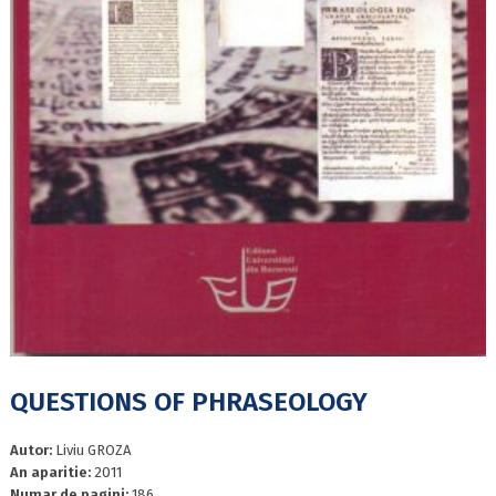
QUESTIONS OF PHRASEOLOGY
Autor:
Liviu GROZA
An aparitie:
2011
Numar de pagini:
186