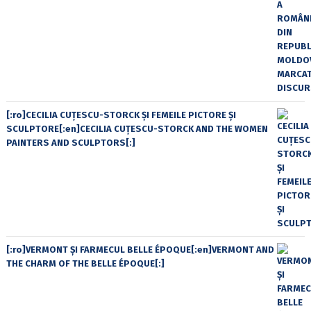
[:ro]CECILIA CUŢESCU-STORCK ŞI FEMEILE PICTORE ŞI
SCULPTORE[:en]CECILIA CUŢESCU-STORCK AND THE WOMEN
PAINTERS AND SCULPTORS[:]
[:ro]VERMONT ȘI FARMECUL BELLE ÉPOQUE[:en]VERMONT AND
THE CHARM OF THE BELLE ÉPOQUE[:]