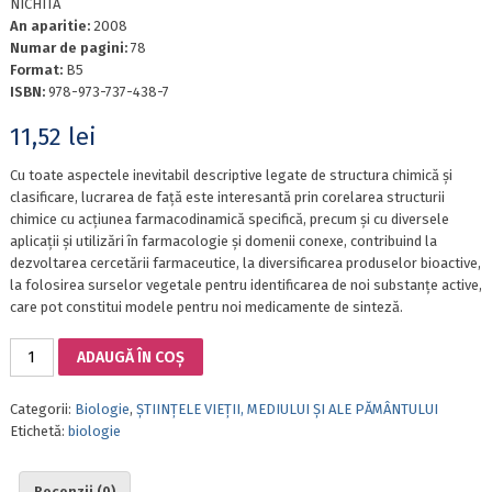
NICHITA
An aparitie:
2008
Numar de pagini:
78
Format:
B5
ISBN:
978-973-737-438-7
11,52
lei
Cu toate aspectele inevitabil descriptive legate de structura chimică și
clasificare, lucrarea de față este interesantă prin corelarea structurii
chimice cu acțiunea farmacodinamică specifică, precum și cu diversele
aplicații și utilizări în farmacologie și domenii conexe, contribuind la
dezvoltarea cercetării farmaceutice, la diversificarea produselor bioactive,
la folosirea surselor vegetale pentru identificarea de noi substanțe active,
care pot constitui modele pentru noi medicamente de sinteză.
Cantitate
ADAUGĂ ÎN COȘ
EFECTELE
BIOLOGICE
Categorii:
Biologie
,
ȘTIINȚELE VIEȚII, MEDIULUI ȘI ALE PĂMÂNTULUI
BENEFICE
Etichetă:
biologie
ALE
FLAVONOIDELOR
Recenzii (0)