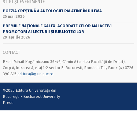
ȘTIRI ȘI EVENIMENTE
POEZIA CREȘTINĂ A ANTOLOGIEI PALATINE ÎN DILEMA
25 mai 2026
PREMIILE NAȚIONALE GALEX, ACORDATE CELOR MAI ACTIVI
PROMOTORI AI LECTURII ȘI BIBLIOTECILOR
29 aprilie 2026
CONTACT
B-dul Mihail Kogălniceanu 36-46, Cămin A (curtea Facultății de Drept),
Corp A, Intrarea A, etaj 1-2 sector 5, București, România Tel/Fax: + (4) 0726
390 815
editura@g.unibuc.ro
©2025 Editura Universității din
București - Bucharest University
Press