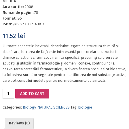
NICHITA
An aparitie:
2008
Numar de pagini:
78
Format:
B5
ISBN:
978-973-737-438-7
11,52
lei
Cu toate aspectele inevitabil descriptive legate de structura chimică și
clasificare, lucrarea de față este interesantă prin corelarea structurii
chimice cu acțiunea farmacodinamică specifică, precum și cu diversele
aplicații și utilizări în farmacologie și domenii conexe, contribuind la
dezvoltarea cercetării farmaceutice, la diversificarea produselor bioactive,
la folosirea surselor vegetale pentru identificarea de noi substanțe active,
care pot constitui modele pentru noi medicamente de sinteză.
FLAVONOIDS'
ADD TO CART
POSITIVE
BIOLOGICAL
Categories:
Biology
,
NATURAL SCIENCES
Tag:
biologie
EFFECTS
quantity
Reviews (0)