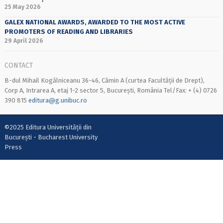
25 May 2026
GALEX NATIONAL AWARDS, AWARDED TO THE MOST ACTIVE
PROMOTERS OF READING AND LIBRARIES
29 April 2026
CONTACT
B-dul Mihail Kogălniceanu 36-46, Cămin A (curtea Facultății de Drept),
Corp A, Intrarea A, etaj 1-2 sector 5, București, România Tel/Fax: + (4) 0726
390 815
editura@g.unibuc.ro
©2025 Editura Universității din
București - Bucharest University
Press