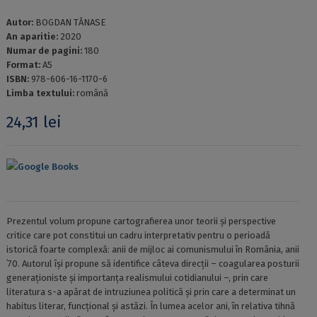
Autor:
BOGDAN TĂNASE
An aparitie:
2020
Numar de pagini:
180
Format:
A5
ISBN:
978-606-16-1170-6
Limba textului:
română
24,31
lei
Google Books
Prezentul volum propune cartografierea unor teorii și perspective
critice care pot constitui un cadru interpretativ pentru o perioadă
istorică foarte complexă: anii de mijloc ai comunismului în România, anii
ʿ70. Autorul își propune să identifice câteva direcții – coagularea posturii
generaționiste și importanța realismului cotidianului –, prin care
literatura s-a apărat de intruziunea politică și prin care a determinat un
habitus literar, funcțional și astăzi. În lumea acelor ani, în relativa tihnă