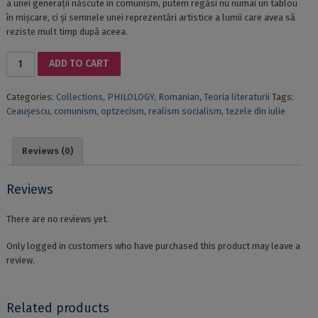
a unei generații născute în comunism, putem regăsi nu numai un tablou
în mișcare, ci și semnele unei reprezentări artistice a lumii care avea să
reziste mult timp după aceea.
1971:
ADD TO CART
RECONSTITUIRI
ALE
Categories:
Collections
,
PHILOLOGY
,
Romanian
,
Teoria literaturii
Tags:
LITERATURII
Ceaușescu
,
comunism
,
optzecism
,
realism socialism
,
tezele din iulie
DIN
ROMÂNIA.
CONSIDERAȚII
Reviews (0)
TEORETICE
quantity
Reviews
There are no reviews yet.
Only logged in customers who have purchased this product may leave a
review.
Related products