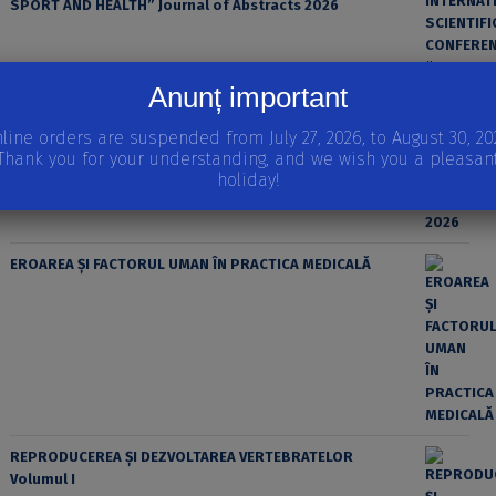
SPORT AND HEALTH” Journal of Abstracts 2026
Anunț important
line orders are suspended from July 27, 2026, to August 30, 20
Thank you for your understanding, and we wish you a pleasan
holiday!
EROAREA ȘI FACTORUL UMAN ÎN PRACTICA MEDICALĂ
REPRODUCEREA ȘI DEZVOLTAREA VERTEBRATELOR
Volumul I