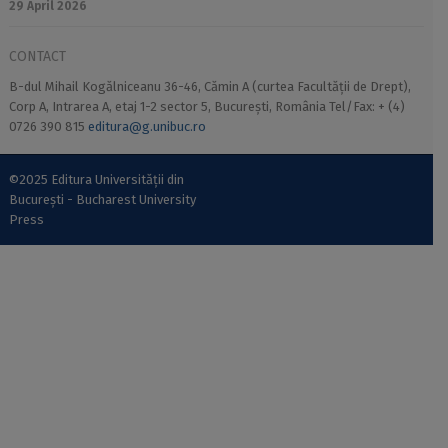
29 April 2026
CONTACT
B-dul Mihail Kogălniceanu 36-46, Cămin A (curtea Facultății de Drept),
Corp A, Intrarea A, etaj 1-2 sector 5, București, România Tel/Fax: + (4)
0726 390 815
editura@g.unibuc.ro
©2025 Editura Universității din
București - Bucharest University
Press