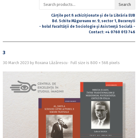
Search
Search
for:
Cărțile pot fi achiziționate și de la Librăria EUB
Bd. Schitu Măgureanu nr. 9, sector 1, București
- holul Facultății de Sociologie și Asistență Socială -
Contact:
+4 0760 013 746
3
30 March 2023
by
Roxana Lăzărescu
· Full size is
800 × 568
pixels