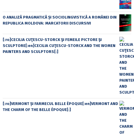
O ANALIZĂ PRAGMATICĂ ȘI SOCIOLINGVISTICĂ A ROMÂNEI DIN
REPUBLICA MOLDOVA: MARCATORII DISCURSIVI
[:ro]CECILIA CUŢESCU-STORCK ŞI FEMEILE PICTORE ŞI
SCULPTORE[:en]CECILIA CUŢESCU-STORCK AND THE WOMEN
PAINTERS AND SCULPTORS[:]
[:ro]VERMONT ȘI FARMECUL BELLE ÉPOQUE[:en]VERMONT AND
THE CHARM OF THE BELLE ÉPOQUE[:]