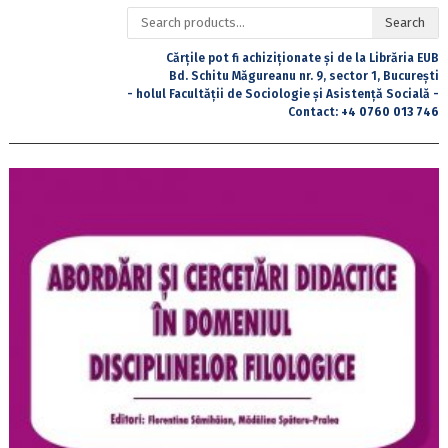
Search
Search
for:
Cărțile pot fi achiziționate și de la Librăria EUB
Bd. Schitu Măgureanu nr. 9, sector 1, București
- holul Facultății de Sociologie și Asistență Socială -
Contact:
+4 0760 013 746