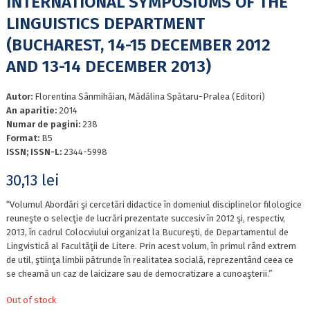
INTERNATIONAL SYMPOSIUMS OF THE
LINGUISTICS DEPARTMENT
(BUCHAREST, 14-15 DECEMBER 2012
AND 13-14 DECEMBER 2013)
Autor:
Florentina Sânmihăian, Mădălina Spătaru-Pralea (Editori)
An aparitie:
2014
Numar de pagini:
238
Format:
B5
ISSN; ISSN-L:
2344-5998
30,13
lei
“Volumul Abordări şi cercetări didactice în domeniul disciplinelor filologice
reuneşte o selecţie de lucrări prezentate succesiv în 2012 şi, respectiv,
2013, în cadrul Colocviului organizat la Bucureşti, de Departamentul de
Lingvistică al Facultăţii de Litere. Prin acest volum, în primul rând extrem
de util, ştiinţa limbii pătrunde în realitatea socială, reprezentând ceea ce
se cheamă un caz de laicizare sau de democratizare a cunoaşterii.”
Out of stock