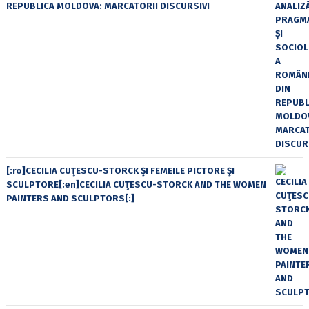
REPUBLICA MOLDOVA: MARCATORII DISCURSIVI
[:ro]CECILIA CUŢESCU-STORCK ŞI FEMEILE PICTORE ŞI
SCULPTORE[:en]CECILIA CUŢESCU-STORCK AND THE WOMEN
PAINTERS AND SCULPTORS[:]