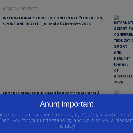
APARIȚII RECENTE
INTERNATIONAL SCIENTIFIC CONFERENCE “EDUCATION,
SPORT AND HEALTH” Journal of Abstracts 2026
EROAREA ȘI FACTORUL UMAN ÎN PRACTICA MEDICALĂ
Anunț important
line orders are suspended from July 27, 2026, to August 30, 20
Thank you for your understanding, and we wish you a pleasan
holiday!