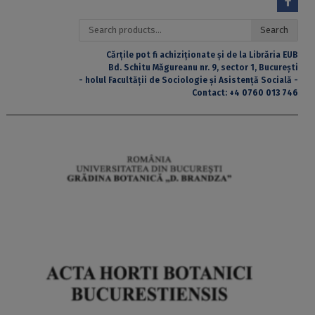
Search
Search
for:
Cărțile pot fi achiziționate și de la Librăria EUB
Bd. Schitu Măgureanu nr. 9, sector 1, București
- holul Facultății de Sociologie și Asistență Socială -
Contact:
+4 0760 013 746