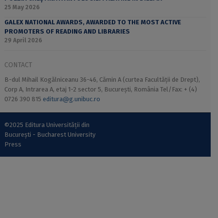
25 May 2026
GALEX NATIONAL AWARDS, AWARDED TO THE MOST ACTIVE
PROMOTERS OF READING AND LIBRARIES
29 April 2026
CONTACT
B-dul Mihail Kogălniceanu 36-46, Cămin A (curtea Facultății de Drept),
Corp A, Intrarea A, etaj 1-2 sector 5, București, România Tel/Fax: + (4)
0726 390 815
editura@g.unibuc.ro
©2025 Editura Universității din
București - Bucharest University
Press