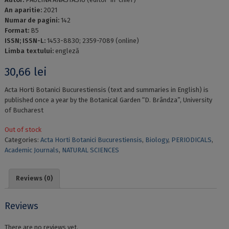
An aparitie:
2021
Numar de pagini:
142
Format:
B5
ISSN; ISSN-L:
1453-8830; 2359-7089 (online)
Limba textului:
engleză
30,66
lei
Acta Horti Botanici Bucurestiensis (text and summaries in English) is
published once a year by the Botanical Garden “D. Brândza”, University
of Bucharest
Out of stock
Categories:
Acta Horti Botanici Bucurestiensis
,
Biology
,
PERIODICALS
,
Academic Journals
,
NATURAL SCIENCES
Reviews (0)
Reviews
There are no reviews yet.