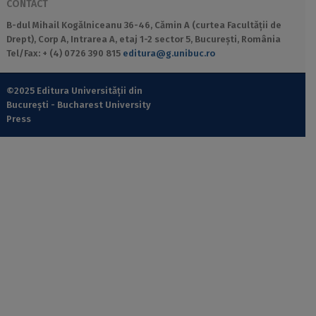
CONTACT
B-dul Mihail Kogălniceanu 36-46, Cămin A (curtea Facultății de
Drept), Corp A, Intrarea A, etaj 1-2 sector 5, București, România
Tel/Fax: + (4) 0726 390 815
editura@g.unibuc.ro
©2025 Editura Universității din
București - Bucharest University
Press