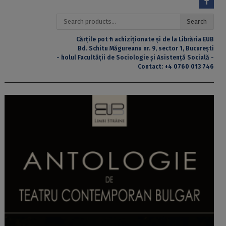
Search
Search
for:
Cărțile pot fi achiziționate și de la Librăria EUB
Bd. Schitu Măgureanu nr. 9, sector 1, București
- holul Facultății de Sociologie și Asistență Socială -
Contact:
+4 0760 013 746