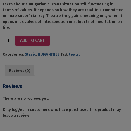
texts about a Bulgarian current situation still fluctuating in
terms of values. It depends on how they are read: in a committed
or more superficial key. Theatre truly gains meaning only when it
opens in us valves of introspection or subjects of meditation on
life.
ANTOLOGIE
ADD TO CART
DE
TEATRU
Categories:
Slavic
,
HUMANITIES
Tag:
teatru
CONTEMPORAN
BULGAR
quantity
Reviews (0)
Reviews
There are no reviews yet.
Only logged in customers who have purchased this product may
leave a review.